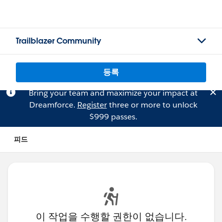
Trailblazer Community
등록
Bring your team and maximize your impact at
Dreamforce.
Register
three or more to unlock
$999 passes.
피드
이 작업을 수행할 권한이 없습니다.