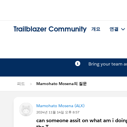
Trailblazer Community
개요
연결
Bring your team 
피드
Mamohato Mosena의 질문
Mamohato Mosena (ALX)
2024년 11월 14일 오후 8:57
can someone assit on what am i doing
the T.