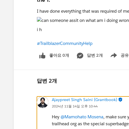
I have done everything that was required of me
i h
#TrailblazerCommunityHelp
좋아요 0개
답변 2개
공유
Show menu
답변 2개
Ajaypreet Singh Saini (Grantbook)
2024년 11월 14일 오후 10:44
Hey
@Mamohato Mosena
, make sure 
trailhead org as the special superbadge