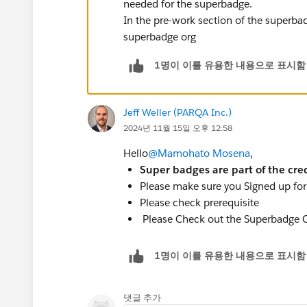
needed for the superbadge.
In the pre-work section of the superbad
superbadge org
1명이 이를 유용한 내용으로 표시함
Jeff Weller (PARQA Inc.)
2024년 11월 15일 오후 12:58
Hello
@Mamohato Mosena
,
Super badges are part of the cre
Please make sure you Signed up for 
Please check prerequisite
Please Check out the Superbadge Ch
1명이 이를 유용한 내용으로 표시함
댓글 추가