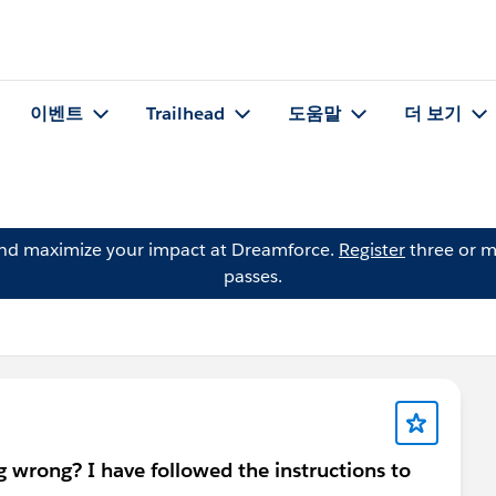
이벤트
Trailhead
도움말
더 보기
and maximize your impact at Dreamforce.
Register
three or m
passes.
 wrong? I have followed the instructions to