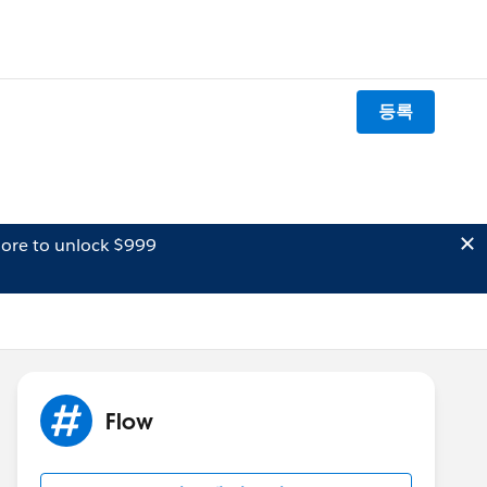
등록
ore to unlock $999
Flow