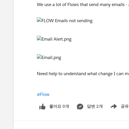
We use a lot of Flows that send many emails - a
Need help to understand what change I can 
#Flow
좋아요 0개
답변 2개
공유
Show menu