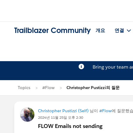
Trailblazer Community
개요
연결
Bring your team 
Topics
#Flow
Christopher Pustizzi의 질문
Christopher Pustizzi (Self)
님이
#Flow
에 질문했
2024년 11월 25일 오후 2:30
FLOW Emails not sending