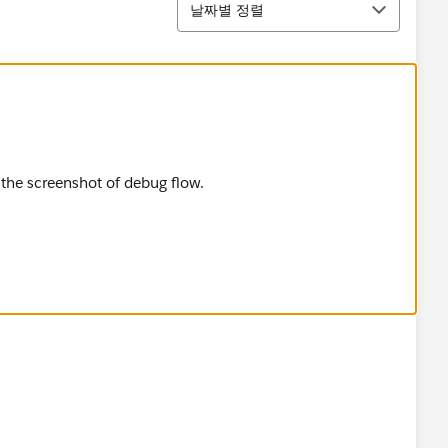
날짜별 정렬
 the screenshot of debug flow.