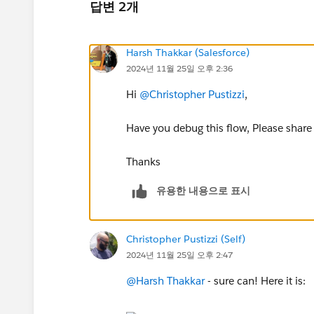
답변 2개
Harsh Thakkar (Salesforce)
2024년 11월 25일 오후 2:36
Hi
@Christopher Pustizzi
,
Have you debug this flow, Please share
Thanks
유용한 내용으로 표시
Christopher Pustizzi (Self)
2024년 11월 25일 오후 2:47
@Harsh Thakkar
- sure can! Here it is: