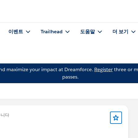
이벤트
Trailhead
도움말
더 보기
and maximize your impact at Dreamforce.
Register
three or m
passes.
습니다