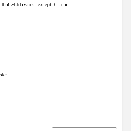
ll of which work - except this one:
make.
정렬