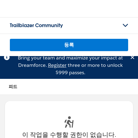
Trailblazer Community
등록
Bring your team and maximize your impact at
Dreamforce.
Register
three or more to unlock
$999 passes.
피드
이 작업을 수행할 권한이 없습니다.