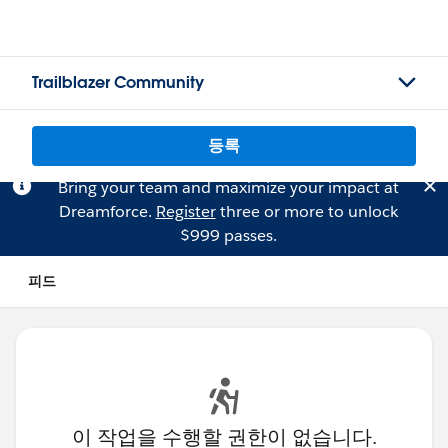
Trailblazer Community
등록
Bring your team and maximize your impact at
Dreamforce.
Register
three or more to unlock
$999 passes.
피드
이 작업을 수행할 권한이 없습니다.