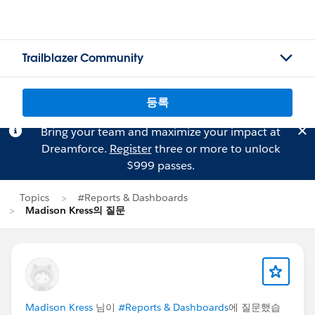
Trailblazer Community
등록
Bring your team and maximize your impact at
Dreamforce.
Register
three or more to unlock
$999 passes.
Topics
#Reports & Dashboards
Madison Kress의 질문
Madison Kress
님이
#Reports & Dashboards
에 질문했습