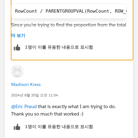
RowCount / PARENTGROUPVAL(RowCount, ROW_GRAN
Since you're trying to find the proportion from the total
of the row, you need that value instead of
더 보기
Case.Handover_Outcome_Reason__c. This is
comprised in the RowCount, depending on where you
1명이 이를 유용한 내용으로 표시함
display the formula
Madison Kress
2024년 8월 20일 오전 11:54
@Eric Praud
that is exactly what I am trying to do.
Thank you so much that worked :)
1명이 이를 유용한 내용으로 표시함