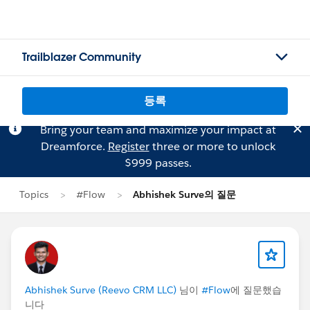
Trailblazer Community
등록
Bring your team and maximize your impact at
Dreamforce.
Register
three or more to unlock
$999 passes.
Topics
#Flow
Abhishek Surve의 질문
Abhishek Surve (Reevo CRM LLC)
님이
#Flow
에 질문했습
니다