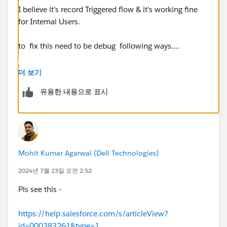
I believe it's record Triggered flow & it's working fine
for Internal Users.
to fix this need to be debug following ways....
1) Give Record EDIT Permission.
더 보기
2) Create an AutoLaunch flow add the logic which
유용한 내용으로 표시
giving error & run Without Sharing.
3) call this Auto Launch flow from record Triggered
flow.
if still not working.... Switch Salesforce Org in to
Mohit Kumar Agarwal (Dell Technologies)
Classic,
1) Search flow in setup
2024년 7월 23일 오전 2:52
2) select flow & click on security, enabled those flow
Pls see this -
for Community Users.
https://help.salesforce.com/s/articleView?
let me know about your response.
id=000383261&type=1