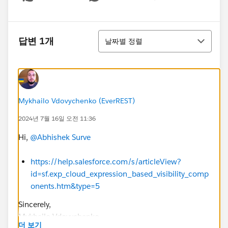
Show menu
정렬
답변 1개
날짜별 정렬
Mykhailo Vdovychenko (EverREST)
2024년 7월 16일 오전 11:36
Hi,
@Abhishek Surve
https://help.salesforce.com/s/articleView?
id=sf.exp_cloud_expression_based_visibility_comp
onents.htm&type=5
Sincerely,
Mykhailo Vdovychenko
더 보기