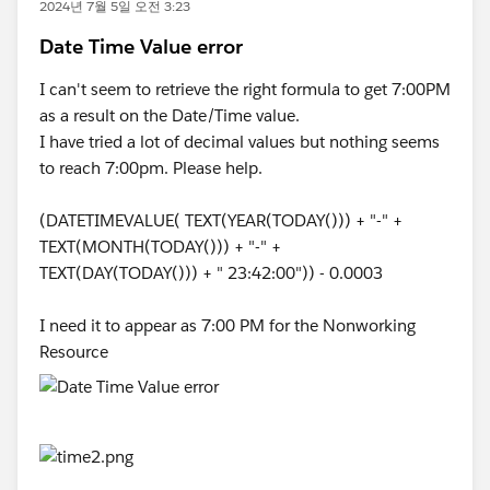
2024년 7월 5일 오전 3:23
Date Time Value error
I can't seem to retrieve the right formula to get 7:00PM
as a result on the Date/Time value.
I have tried a lot of decimal values but nothing seems
to reach 7:00pm. Please help.
(DATETIMEVALUE( TEXT(YEAR(TODAY())) + "-" +
TEXT(MONTH(TODAY())) + "-" +
TEXT(DAY(TODAY())) + " 23:42:00")) - 0.0003
I need it to appear as 7:00 PM for the Nonworking
Resource