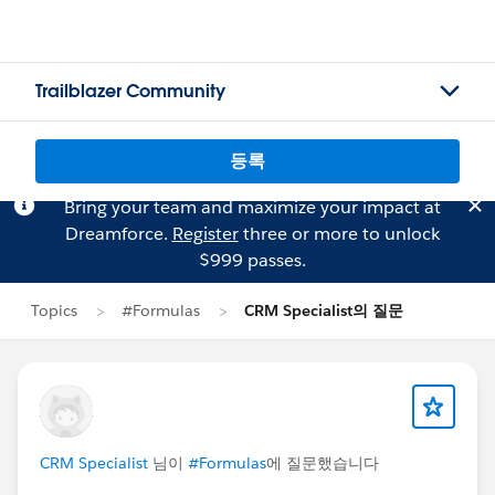
Trailblazer Community
등록
Bring your team and maximize your impact at
Dreamforce.
Register
three or more to unlock
$999 passes.
Topics
#Formulas
CRM Specialist의 질문
CRM Specialist
님이
#Formulas
에 질문했습니다