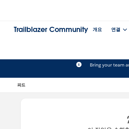
Trailblazer Community
개요
연결
Bring your team 
피드