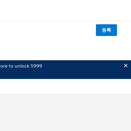
등록
ore to unlock $999