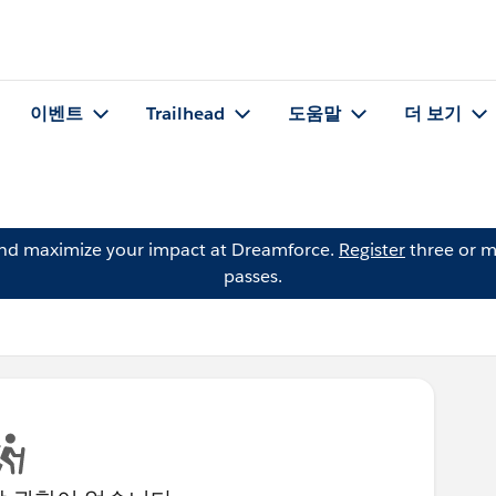
이벤트
Trailhead
도움말
더 보기
and maximize your impact at Dreamforce.
Register
three or m
passes.