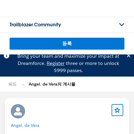
Trailblazer Community
등록
Bring your team and maximize your impact at
Dreamforce.
Register
three or more to unlock
$999 passes.
피드
Angel. de Vera의 게시물
Angel. de Vera