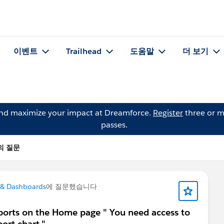
이벤트
Trailhead
도움말
더 보기
and maximize your impact at Dreamforce.
Register
three or m
passes.
e의 질문
 & Dashboards
에 질문했습니다
eports on the Home page " You need access to
port chart."