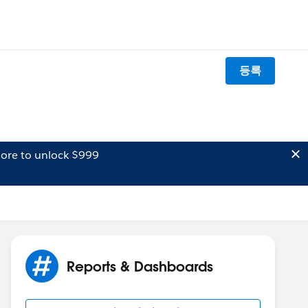
등록
ore to unlock $999
Reports & Dashboards