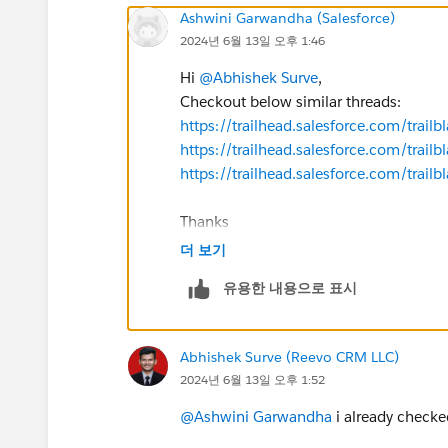
Ashwini Garwandha (Salesforce)
2024년 6월 13일 오후 1:46
Hi
@Abhishek Surve
,
Checkout below similar threads:
https://trailhead.salesforce.com/tr
https://trailhead.salesforce.com/tr
https://trailhead.salesforce.com/tr
Thanks
더 보기
유용한 내용으로 표시
Abhishek Surve (Reevo CRM LLC)
2024년 6월 13일 오후 1:52
@Ashwini Garwandha
i already checked