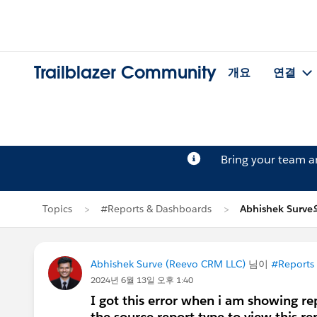
Trailblazer Community
개요
연결
Bring your team 
Topics
#Reports & Dashboards
Abhishek Surv
Abhishek Surve (Reevo CRM LLC)
님이
#Reports
2024년 6월 13일 오후 1:40
I got this error when i am showing r
the source report type to view this re