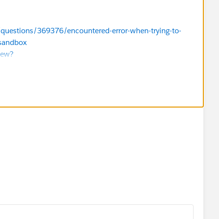
/questions/369376/encountered-error-when-trying-to-
-sandbox
iew?
_testing_from_apex_55739.htm&type=5