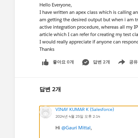
Hello Everyone,
I have written an apex class which is calling 
am getting the desired output but when i am tryi
active integration procedure, whereas all my IP
article which I can refer for creating my test cla
I would really appreciate if anyone can respon
Thanks
좋아요 0개
답변 2개
공유
Show menu
답변 2개
VINAY KUMAR K (Salesforce)
2024년 4월 25일 오후 2:14
Hi
@Gauri Mittal
,