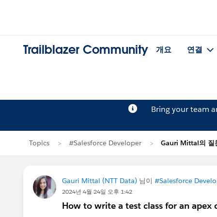
Trailblazer Community
개요
연결
Bring your team 
Topics
#Salesforce Developer
Gauri Mittal의 
Gauri Mittal (NTT Data)
님이
#Salesforce Develo
2024년 4월 24일 오후 1:42
How to write a test class for an apex 