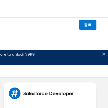
등록
ore to unlock $999
Salesforce Developer