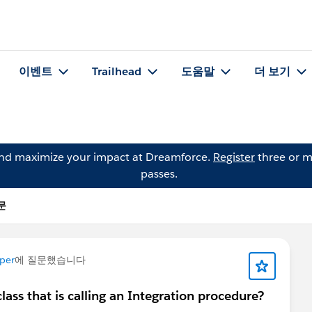
이벤트
Trailhead
도움말
더 보기
and maximize your impact at Dreamforce.
Register
three or m
passes.
질문
per
에 질문했습니다
class that is calling an Integration procedure?