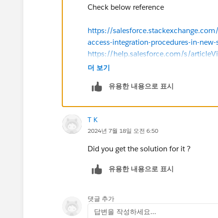
Check below reference
https://salesforce.stackexchange.com
access-integration-procedures-in-new
https://help.salesforce.com/s/articleV
id=sf.os_integration_procedure_unit
더 보기
유용한 내용으로 표시
Thanks!
T K
2024년 7월 18일 오전 6:50
Did you get the solution for it ?
유용한 내용으로 표시
댓글 추가
답변을 작성하세요...