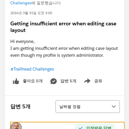
Challenges
에 질문했습니다
2024년 3월 31일 오전 3:05
Getting insufficient error when editing case
layout
Hi everyone,
I am getting insufficient error when editing case layout
even though my profile is system administrator.
#Trailhead Challenges
좋아요 0개
답변 5개
공유
Show menu
정렬
답변 5개
날짜별 정렬
인정받은 답변