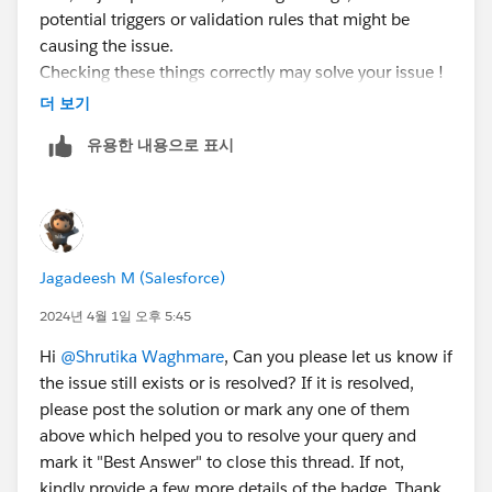
potential triggers or validation rules that might be
causing the issue.
Checking these things correctly may solve your issue !
I hope it helps!
더 보기
유용한 내용으로 표시
Jagadeesh M (Salesforce)
2024년 4월 1일 오후 5:45
Hi
@Shrutika Waghmare
, Can you please let us know if
the issue still exists or is resolved? If it is resolved,
please post the solution or mark any one of them
above which helped you to resolve your query and
mark it "Best Answer" to close this thread. If not,
kindly provide a few more details of the badge. Thank