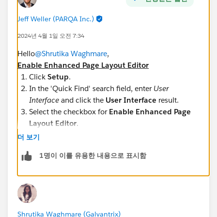
Jeff Weller (PARQA Inc.)
2024년 4월 1일 오전 7:34
Hello
@Shrutika Waghmare
,
Enable Enhanced Page Layout Editor
Click
Setup
.
In the 'Quick Find' search field, enter
User
Interface
and click the
User Interface
result.
Select the checkbox for
Enable Enhanced Page
Layout Editor
.
Click
Save
.
더 보기
https://help.salesforce.com/s/articleView?
1명이 이를 유용한 내용으로 표시함
id=000384259&type=1
Shrutika Waghmare (Galvantrix)