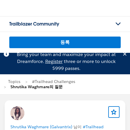
Trailblazer Community
등록
Bring your team and maximize your impact at
Dreamforce.
Register
three or more to unlock
$999 passes.
Topics
#Trailhead Challenges
Shrutika Waghmare의 질문
Shrutika Waghmare (Galvantrix)
님이
#Trailhead