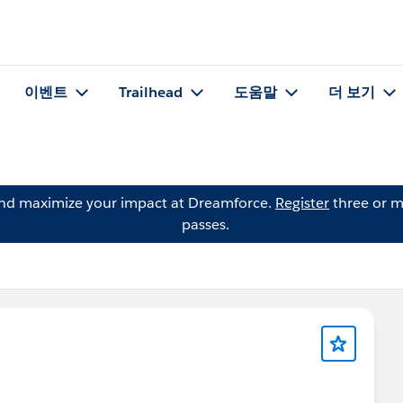
이벤트
Trailhead
도움말
더 보기
and maximize your impact at Dreamforce.
Register
three or m
passes.