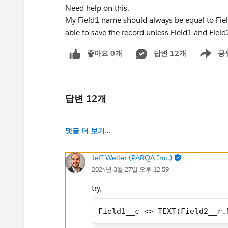
Need help on this.
My Field1 name should always be equal to Field
able to save the record unless Field1 and Field
좋아요 0개
답변 12개
공
Show men
답변 12개
댓글 더 보기...
Jeff Weller (PARQA Inc.)
2024년 3월 27일 오후 12:59
try,
Field1__c <> TEXT(Field2__r.