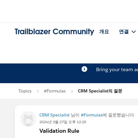
Trailblazer Community
개요
연결
Bring your team 
Topics
#Formulas
CRM Specialist의 질문
CRM Specialist
님이
#Formulas
에 질문했습니다
2024년 3월 27일 오후 12:25
Validation Rule