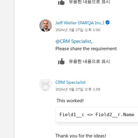
유용한 내용으로 표시
Jeff Weller (PARQA Inc.)
2024년 3월 27일 오후 1:00
@CRM Specialist
,
Please share the requirement
유용한 내용으로 표시
CRM Specialist
2024년 3월 27일 오후 1:09
This worked!
Field1__c <> Field2__r.Name
Thank you for the ideas!