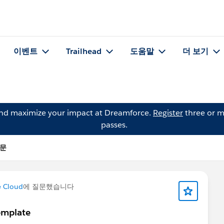
이벤트
Trailhead
도움말
더 보기
and maximize your impact at Dreamforce.
Register
three or m
passes.
질문
e Cloud
에 질문했습니다
emplate