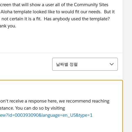
reen that will show a user all of the Community Sites
e Aloha template looked like to would fit our needs. But it
m not certain it is a fit. Has anybody used the template?
ank you.
정렬
날짜별 정렬
u don't receive a response here, we recommend reaching
stance. You can do so by visiting
cleView?id=000393090&language=en_US&type=1