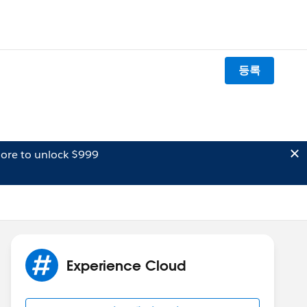
등록
ore to unlock $999
Experience Cloud