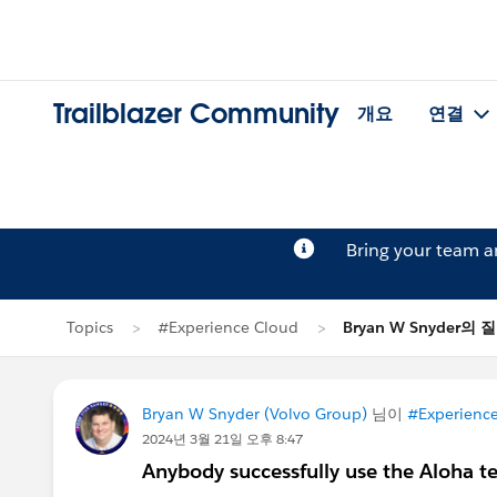
Trailblazer Community
개요
연결
Bring your team 
Topics
#Experience Cloud
Bryan W Snyder의 
Bryan W Snyder (Volvo Group)
님이
#Experienc
2024년 3월 21일 오후 8:47
Anybody successfully use the Aloha t