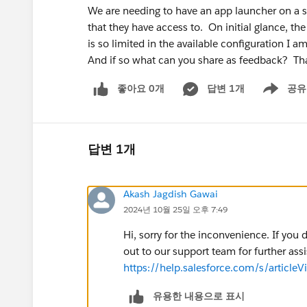
We are needing to have an app launcher on a sc
that they have access to. On initial glance, th
is so limited in the available configuration I a
And if so what can you share as feedback? Th
좋아요 0개
답변 1개
공유
Show menu
답변 1개
Akash Jagdish Gawai
2024년 10월 25일 오후 7:49
Hi, sorry for the inconvenience. If yo
out to our support team for further assi
https://help.salesforce.com/s/arti
유용한 내용으로 표시