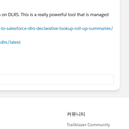
n DLRS. This is a really powerful tool that is managed
o-salesforce-dlrs-declarative-lookup-roll-up-summaries/
dlrs/latest