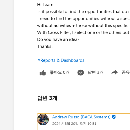
Hi Team,
Is it possible to find the opportunities that do 
I need to find the opportunities without a speci
without activities + those without this specific 
With Cross Filter, I select one or the others but
Do you have an idea?
Thanks!
#Reports & Dashboards
좋아요 0개
답변 3개
공유
Show menu
답변 3개
Andrew Russo (BACA Systems)
2024년 3월 20일 오전 10:51