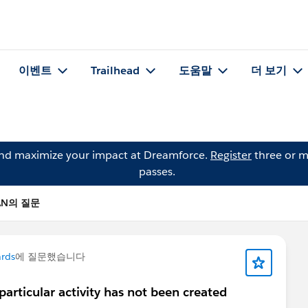
이벤트
Trailhead
도움말
더 보기
and maximize your impact at Dreamforce.
Register
three or m
passes.
BAN의 질문
rds
에 질문했습니다
particular activity has not been created