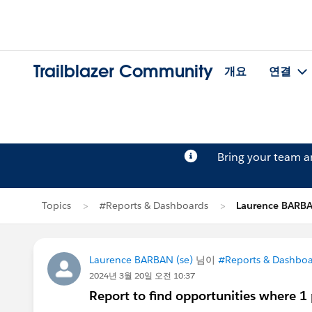
Trailblazer Community
개요
연결
Bring your team 
Topics
#Reports & Dashboards
Laurence BAR
Laurence BARBAN (se)
님이
#Reports & Dashboa
2024년 3월 20일 오전 10:37
Report to find opportunities where 1 