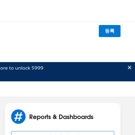
등록
ore to unlock $999
Reports & Dashboards