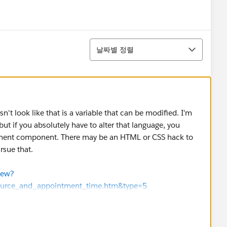
정렬
날짜별 정렬
n't look like that is a variable that can be modified. I'm
e, but if you absolutely have to alter that language, you
ement component. There may be an HTML or CSS hack to
rsue that.
iew?
esource_and_appointment_time.htm&type=5
iew?
resource_and_time.htm&type=5