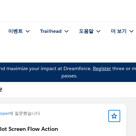
이벤트
Trailhead
도움말
더 보기
and maximize your impact at Dreamforce.
Register
three or m
passes.
문
loper
에 질문했습니다
lot Screen Flow Action