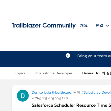
Trailblazer Community
개요
연결
Bring your team 
Topics
#Salesforce Developer
Denise Uslu의 질
Denise Uslu (Healthcare)
님이
#Salesforce Deve
2024년 2월 28일 오전 12:00
Salesforce Scheduler Resource Time S