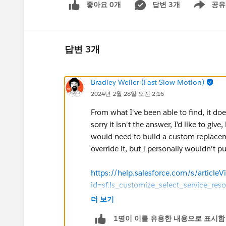
좋아요 0개
답변 3개
공유
Show menu
답변 3개
Bradley Weller (Fast Slow Motion)
2024년 2월 28일 오전 2:16
From what I've been able to find, it does
sorry it isn't the answer, I'd like to giv
would need to build a custom replac
override it, but I personally wouldn't pu
https://help.salesforce.com/s/articleV
id=sf.ls_customize_select_service_r
더 보기
https://help.salesforce.com/s/articleV
1명이 이를 유용한 내용으로 표시함
id=sf.ls_flowscreencmp_select_srvc_