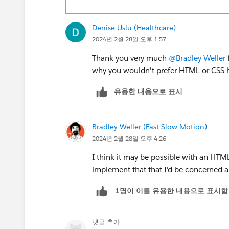
Denise Uslu (Healthcare)
2024년 2월 28일 오후 1:57
Thank you very much
@Bradley Weller
f
why you wouldn't prefer HTML or CSS ha
유용한 내용으로 표시
Bradley Weller (Fast Slow Motion)
2024년 2월 28일 오후 4:26
I think it may be possible with an HTM
implement that that I'd be concerned a
1명이 이를 유용한 내용으로 표시함
댓글 추가