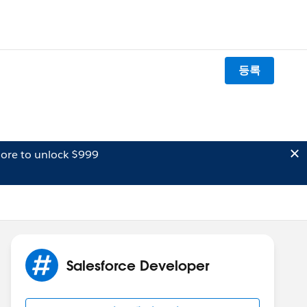
등록
ore to unlock $999
Salesforce Developer