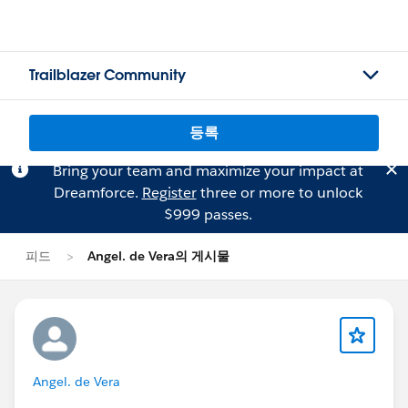
Trailblazer Community
등록
Bring your team and maximize your impact at
Dreamforce.
Register
three or more to unlock
$999 passes.
피드
Angel. de Vera의 게시물
Angel. de Vera