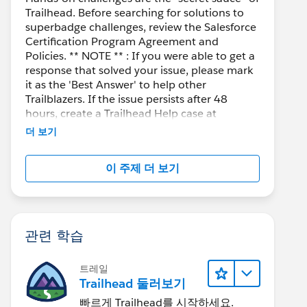
Trailhead. Before searching for solutions to
superbadge challenges, review the Salesforce
Certification Program Agreement and
Policies. ** NOTE ** : If you were able to get a
response that solved your issue, please mark
it as the 'Best Answer' to help other
Trailblazers. If the issue persists after 48
hours, create a Trailhead Help case at
https://help.salesforce.com/s/support
for
더 보기
further assistance.
이 주제 더 보기
관련 학습
트레일
Trailhead 둘러보기
빠르게 Trailhead를 시작하세요.