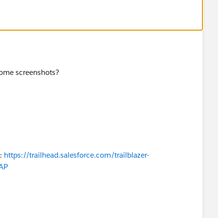
some screenshots?
l:
https://trailhead.salesforce.com/trailblazer-
AP