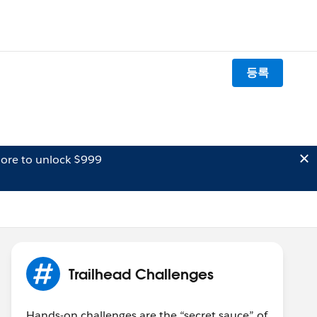
등록
ore to unlock $999
Trailhead Challenges
Hands-on challenges are the “secret sauce” of