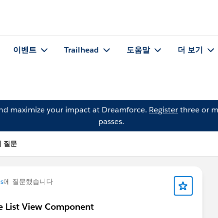
이벤트
Trailhead
도움말
더 보기
and maximize your impact at Dreamforce.
Register
three or m
passes.
y의 질문
s
에 질문했습니다
e List View Component