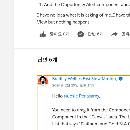
Add the Opportunity Alert component abov
I have no idea what it is asking of me..I have t
View but nothing happens
좋아요 0개
답변 6개
공유
Show menu
답변 6개
Bradley Weller (Fast Slow Motion)
2024년 2월 19일 오후 1:39
Hello
@Josie Periasamy
,
You need to drag it from the Components
Component in the "Canvas" area. The L
List that says "Platinum and Gold SLA 