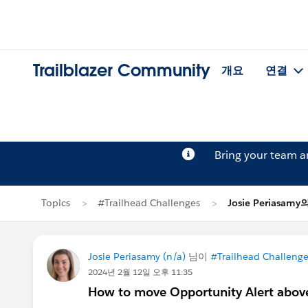
Trailblazer Community
개요
연결
Bring your team 
Topics
#Trailhead Challenges
Josie Periasam
Josie Periasamy (n/a)
님이
#Trailhead Challenge
2024년 2월 12일 오후 11:35
How to move Opportunity Alert abov