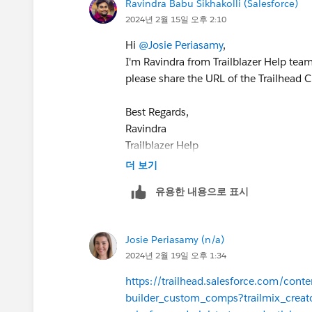
Ravindra Babu Sikhakolli (Salesforce)
2024년 2월 15일 오후 2:10
Hi
@Josie Periasamy
,
I'm Ravindra from Trailblazer Help team.
please share the URL of the Trailhead C
Best Regards,
Ravindra
Trailblazer Help
더 보기
유용한 내용으로 표시
Josie Periasamy (n/a)
2024년 2월 19일 오후 1:34
https://trailhead.salesforce.com/cont
builder_custom_comps?trailmix_creator