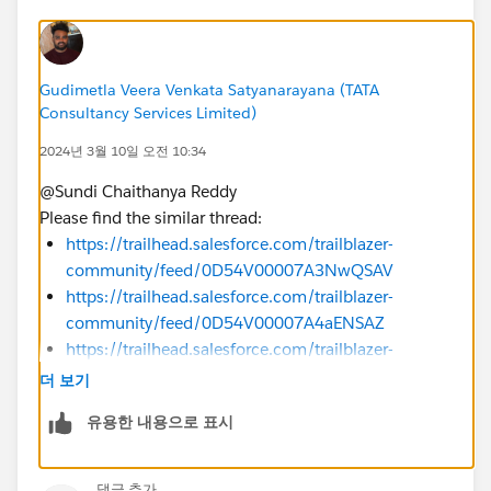
Gudimetla Veera Venkata Satyanarayana (TATA
Consultancy Services Limited)
2024년 3월 10일 오전 10:34
@Sundi Chaithanya Reddy
Please find the similar thread:
https://trailhead.salesforce.com/trailblazer-
community/feed/0D54V00007A3NwQSAV
https://trailhead.salesforce.com/trailblazer-
community/feed/0D54V00007A4aENSAZ
https://trailhead.salesforce.com/trailblazer-
community/feed/0D54S00000A9Ft8SAF
더 보기
유용한 내용으로 표시
댓글 추가