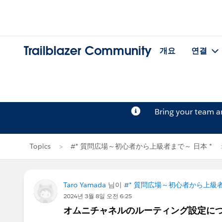
Trailblazer Community
개요
연결
Bring your team 
Topics
#* 質問広場～初心者から上級者まで～ 日本 *
Taro Yamada
님이
#* 質問広場～初心者から上級者
2024년 3월 8일 오전 6:25
オムニチャネルのルーティング設定に