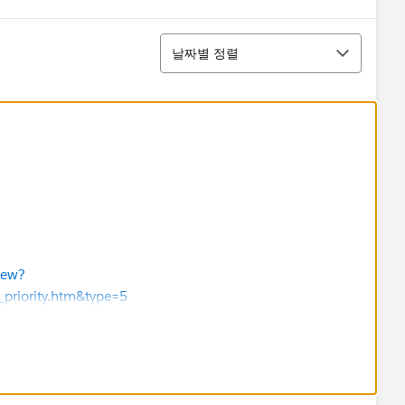
정렬
날짜별 정렬
iew?
priority.htm&type=5