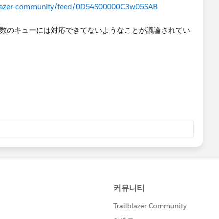
ailblazer-community/feed/0D54S00000C3w05SAB
と複数のキューには対応できてないようなことが議論されてい
ilblazer-community/feed/0D54S00000A8j9lSAB
ailblazer-community/feed/0D54S00000A7fh6SAB