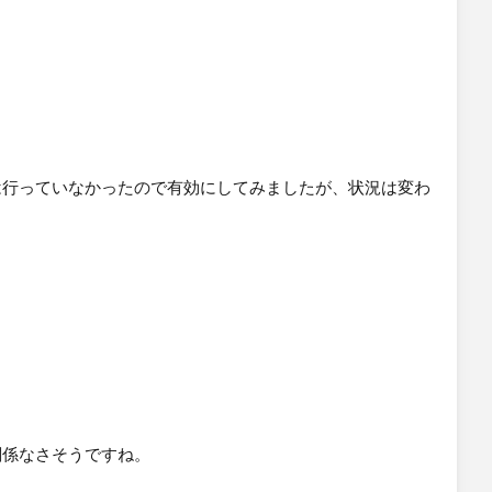
は行っていなかったので有効にしてみましたが、状況は変わ
したらご教授いただけますと幸いです。
関係なさそうですね。