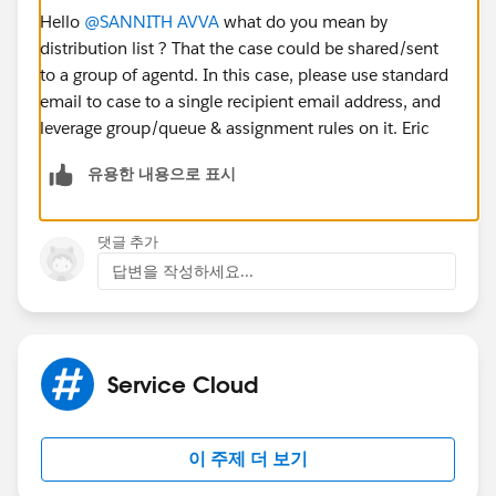
Hello
@SANNITH AVVA
what do you mean by
distribution list ? That the case could be shared/sent
to a group of agentd. In this case, please use standard
email to case to a single recipient email address, and
leverage group/queue & assignment rules on it. Eric
유용한 내용으로 표시
댓글 추가
답변을 작성하세요...
Service Cloud
이 주제 더 보기