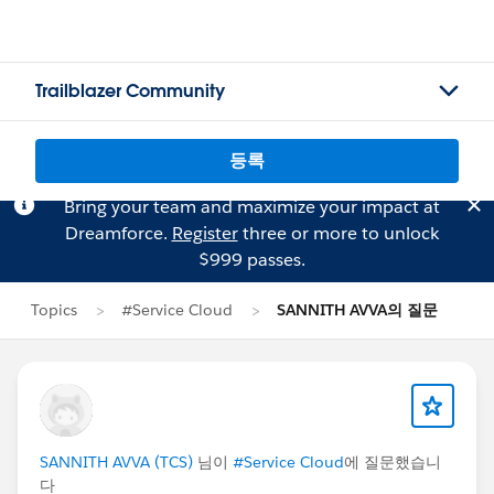
Trailblazer Community
등록
Bring your team and maximize your impact at
Dreamforce.
Register
three or more to unlock
$999 passes.
Topics
#Service Cloud
SANNITH AVVA의 질문
SANNITH AVVA (TCS)
님이
#Service Cloud
에 질문했습니
다