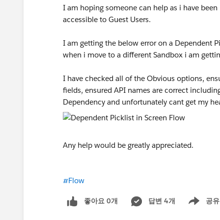
I am hoping someone can help as i have been pu
accessible to Guest Users.
I am getting the below error on a Dependent Pic
when i move to a different Sandbox i am gettin
I have checked all of the Obvious options, ensu
fields, ensured API names are correct includi
Dependency and unfortunately cant get my he
Any help would be greatly appreciated.
#Flow
좋아요 0개
답변 4개
공유
Show menu