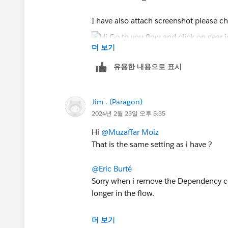
I have also attach screenshot please c
더 보기
유용한 내용으로 표시
Jim . (Paragon)
2024년 2월 23일 오후 5:35
Hi
@Muzaffar Moiz
That is the same setting as i have ?
@Eric Burté
Sorry when i remove the Dependency com
longer in the flow.
더 보기