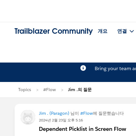
Trailblazer Community
개요
연결
Bring your team 
Topics
#Flow
Jim .의 질문
Jim . (Paragon)
님이
#Flow
에 질문했습니다
2024년 2월 23일 오후 5:16
Dependent Picklist in Screen Flow