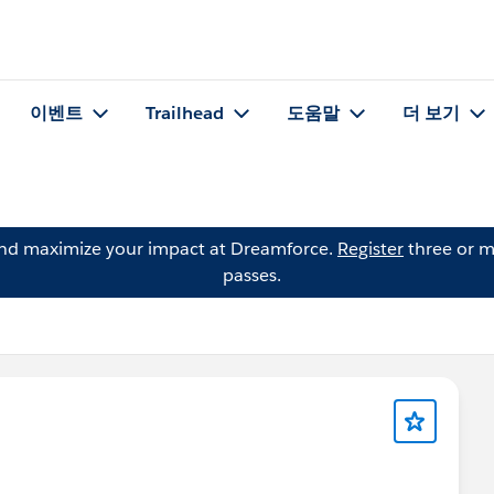
이벤트
Trailhead
도움말
더 보기
and maximize your impact at Dreamforce.
Register
three or m
passes.