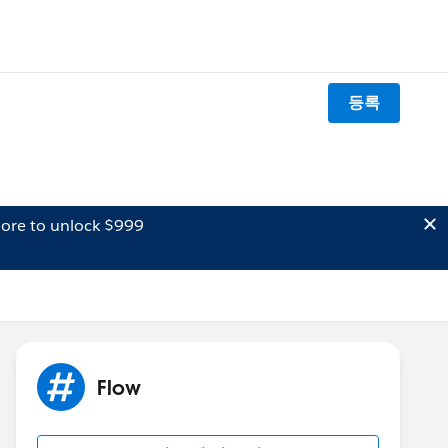
등록
ore to unlock $999
Flow