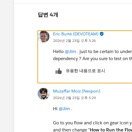
답변 4개
Eric Burté (DEVOTEAM)
2024년 2월 23일 오후 5:26
Hello
@Jim .
just to be certain to unders
dependency ? Are you sure to test on 
유용한 내용으로 표시
Muzaffar Moiz (Nespon)
2024년 2월 23일 오후 5:29
Hi
@Jim .
Go to you flow and click on gear icon y
and then change "
How to Run the Fl