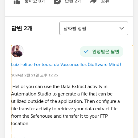
좋아요 0개
답변 2개
공유
Show menu
정렬
답변 2개
날짜별 정렬
인정받은 답변
Luiz Felipe Fontoura de Vasconcellos (Software Mind)
2024년 2월 21일 오후 12:25
Hello! you can use the Data Extract activity in
Automation Studio to generate a file that can be
utilized outside of the application. Then configure a
file transfer activity to retrieve your data extract file
from the Safehouse and transfer it to your FTP
location.