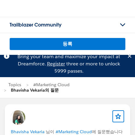
Trailblazer Community
등록
Bring your team and maximize your impact at
Dreamforce.
Register
three or more to unlock
$999 passes.
Topics
#Marketing Cloud
Bhavisha Vekaria의 질문
Bhavisha Vekaria
님이
#Marketing Cloud
에 질문했습니다