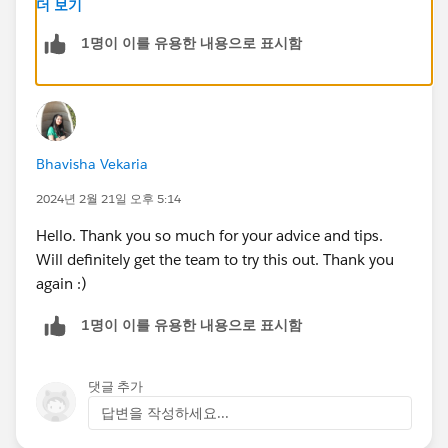
After that, you will need FTP access to extract the
더 보기
generated file to your external system.
1명이 이를 유용한 내용으로 표시함
Here are the steps:
Create an automation
Create the Data Extract activity
Create the File Transfer activity
Bhavisha Vekaria
Run the automation
2024년 2월 21일 오후 5:14
Here are some resources you can use:
https://help.salesforce.com/s/articleView?
Hello. Thank you so much for your advice and tips.
id=sf.mc_as_create_a_data_extract_file.htm&type=5
Will definitely get the team to try this out. Thank you
https://help.salesforce.com/s/articleView?
again :)
id=sf.mc_as_using_the_file_transfer_activity.htm&type
=5
1명이 이를 유용한 내용으로 표시함
댓글 추가
답변을 작성하세요...