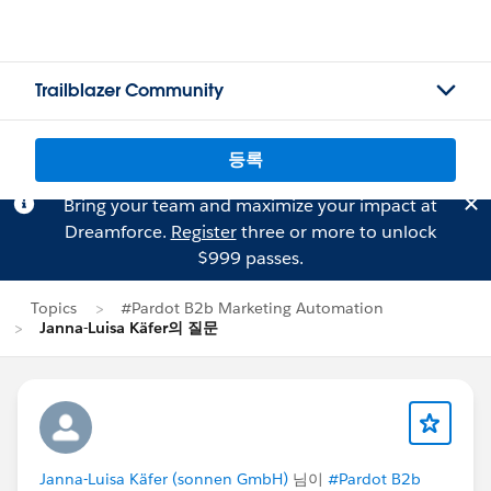
Trailblazer Community
등록
Bring your team and maximize your impact at
Dreamforce.
Register
three or more to unlock
$999 passes.
Topics
#Pardot B2b Marketing Automation
Janna-Luisa Käfer의 질문
Janna-Luisa Käfer (sonnen GmbH)
님이
#Pardot B2b