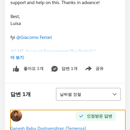
support and help on this. Thanks in advance!
Best,
Luisa
fyi
@Giacomo Ferrari
@* MC Account Engagement (fka Pardot) *
더 보기
답변 1개
공유
좋아요 1개
Show menu
정렬
답변 1개
날짜별 정렬
인정받은 답변
Ganesh Babu Dushyendiran (Temenos)