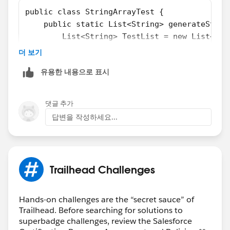
public class StringArrayTest {
    public static List<String> generateStrin
        List<String> TestList = new List<Str
        for(Integer i=0;i<N;i++){
더 보기
            TestList.add('Test '+ i);
유용한 내용으로 표시
            system.debug(TestList[i]);
        }
        return TestList;
댓글 추가
    }
답변을 작성하세요...
}
Execute cltr+E
Trailhead Challenges
StringArrayTest.generateStringArray(5);
Hands-on challenges are the “secret sauce” of
Trailhead. Before searching for solutions to
superbadge challenges, review the Salesforce