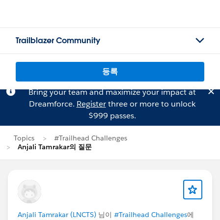
Trailblazer Community
등록
Bring your team and maximize your impact at
Dreamforce.
Register
three or more to unlock
$999 passes.
Topics
#Trailhead Challenges
Anjali Tamrakar의 질문
Anjali Tamrakar (LNCTS)
님이
#Trailhead Challenges
에