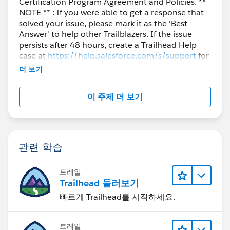
Certification Program Agreement and Policies. **
NOTE ** : If you were able to get a response that
solved your issue, please mark it as the 'Best
Answer' to help other Trailblazers. If the issue
persists after 48 hours, create a Trailhead Help
case at
https://help.salesforce.com/s/support
for
further assistance.
더 보기
이 주제 더 보기
관련 학습
트레일
Trailhead 둘러보기
빠르게 Trailhead를 시작하세요.
트레일