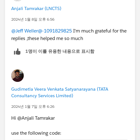
Anjali Tamrakar (LNCTS)
2024년 1월 8일 오후 6:56
@Jeff Weller
@-1091829825
I'm much grateful for the
replies ,these helped me so much
1명이 이를 유용한 내용으로 표시함
Gudimetla Veera Venkata Satyanarayana (TATA
Consultancy Services Limited)
2024년 1월 7일 오후 6:26
Hi @Anjali Tamrakar
use the following code: