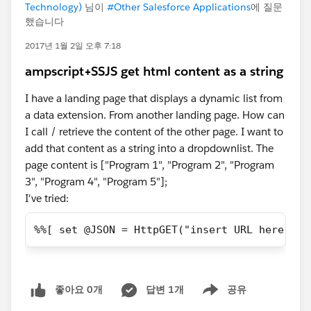
Technology)
님이
#Other Salesforce Applications
에 질문
했습니다
2017년 1월 2일 오후 7:18
ampscript+SSJS get html content as a string
I have a landing page that displays a dynamic list from
a data extension. From another landing page. How can
I call / retrieve the content of the other page. I want to
add that content as a string into a dropdownlist. The
page content is ["Program 1", "Program 2", "Program
3", "Program 4", "Program 5"];
I've tried:
%%[ set @JSON = HttpGET("insert URL here") ]
좋아요 0개
답변 1개
공유
Show menu