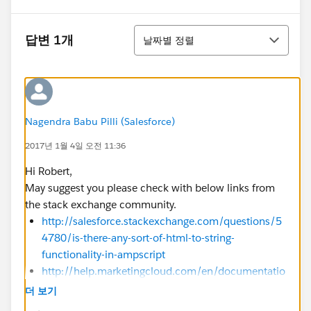
정렬
답변 1개
날짜별 정렬
Nagendra Babu Pilli (Salesforce)
2017년 1월 4일 오전 11:36
Hi Robert,
May suggest you please check with below links from
the stack exchange community.
http://salesforce.stackexchange.com/questions/5
4780/is-there-any-sort-of-html-to-string-
functionality-in-ampscript
http://help.marketingcloud.com/en/documentatio
n/ampscript/ampscript_syntax_guide/content_am
더 보기
pscript_functions2/contentarea3/