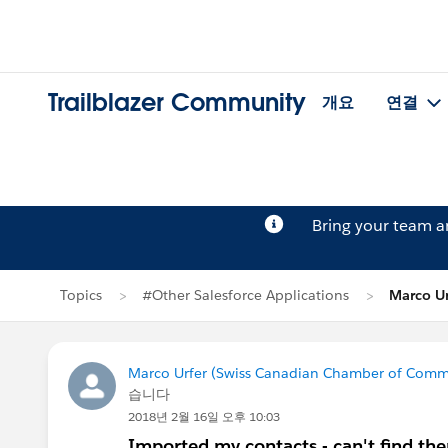
Trailblazer Community
개요
연결
Bring your team 
Topics
#Other Salesforce Applications
Marco U
Marco Urfer (Swiss Canadian Chamber of Comm
습니다
2018년 2월 16일 오후 10:03
Imported my contacts - can't find th