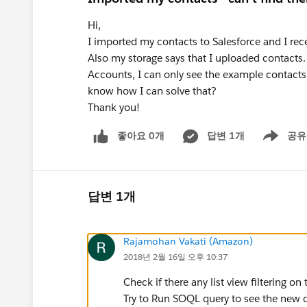
Hi,
I imported my contacts to Salesforce and I rece
Also my storage says that I uploaded contacts.
Accounts, I can only see the example contacts
know how I can solve that?
Thank you!
좋아요 0개
답변 1개
공유
Show menu
답변 1개
Rajamohan Vakati (Amazon)
2018년 2월 16일 오후 10:37
Check if there any list view filtering o
Try to Run SOQL query to see the new d