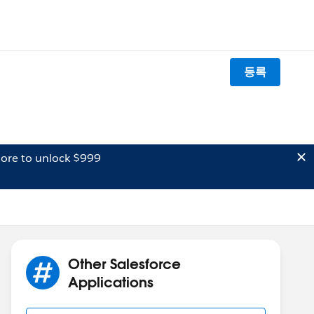
등록
ore to unlock $999
Other Salesforce
Applications