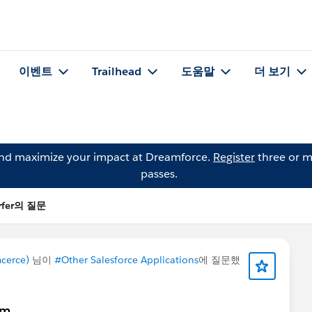
이벤트
Trailhead
도움말
더 보기
and maximize your impact at Dreamforce.
Register
three or m
passes.
rfer의 질문
cerce)
님이
#Other Salesforce Applications
에 질문했
em