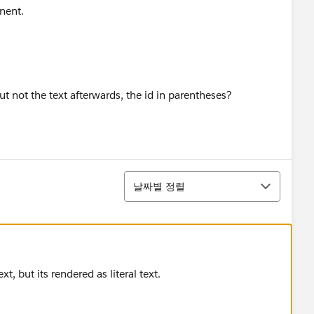
nent.
not the text afterwards, the id in parentheses?
정렬
날짜별 정렬
t, but its rendered as literal text.