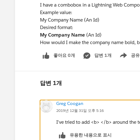
I have a combobox in a Lightning Web Compo
Example value:
My Company Name (An Id)
Desired format:
My Company Name
(An Id)
How would I make the company name bold, but 
좋아요 0개
답변 1개
공유
Show menu
답변 1개
Greg Coogan
2019년 12월 31일 오후 5:16
I've tried to add <b> </b> around the tex
유용한 내용으로 표시