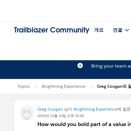
Trailblazer Community
개요
연결
Bring your team 
Topics
#Lightning Experience
Greg Coogan의 
Greg Coogan
님이
#Lightning Experience
에 질
2019년 12월 19일 오후 10:50
How would you bold part of a value 