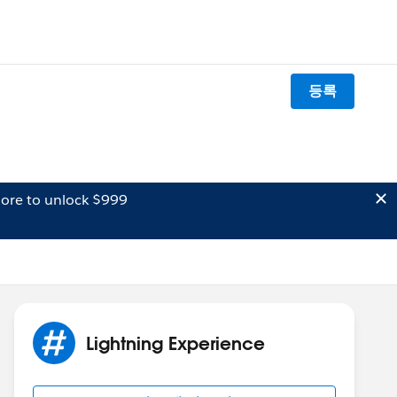
등록
ore to unlock $999
Lightning Experience