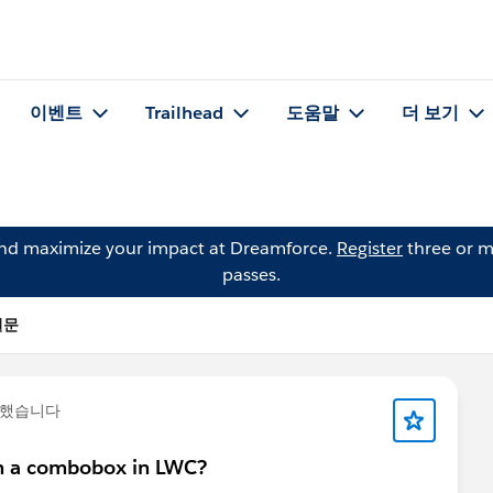
이벤트
Trailhead
도움말
더 보기
and maximize your impact at Dreamforce.
Register
three or m
passes.
질문
문했습니다
in a combobox in LWC?