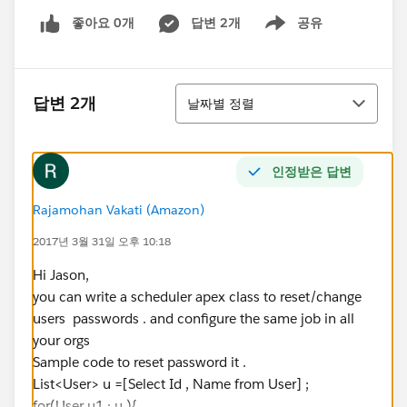
좋아요 0개
답변 2개
공유
Show menu
정렬
답변 2개
날짜별 정렬
인정받은 답변
Rajamohan Vakati (Amazon)
2017년 3월 31일 오후 10:18
Hi Jason,
you can write a scheduler apex class to reset/change
users passwords . and configure the same job in all
your orgs
Sample code to reset password it .
List<User> u =[Select Id , Name from User] ;
for(User u1 : u ){