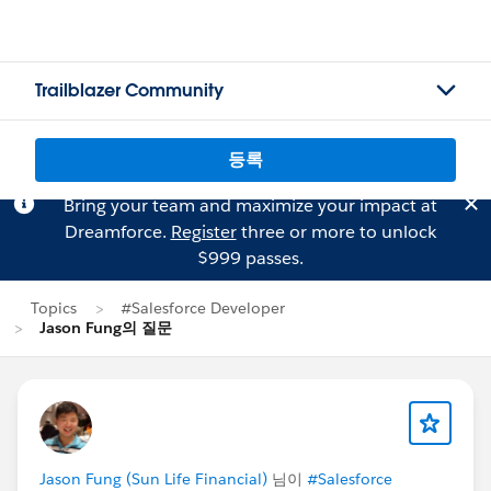
Trailblazer Community
등록
Bring your team and maximize your impact at
Dreamforce.
Register
three or more to unlock
$999 passes.
Topics
#Salesforce Developer
Jason Fung의 질문
Jason Fung (Sun Life Financial)
님이
#Salesforce