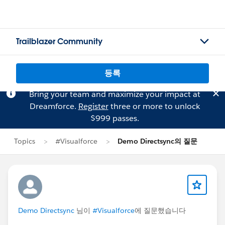
Trailblazer Community
등록
Bring your team and maximize your impact at
Dreamforce.
Register
three or more to unlock
$999 passes.
Topics
#Visualforce
Demo Directsync의 질문
Demo Directsync
님이
#Visualforce
에 질문했습니다