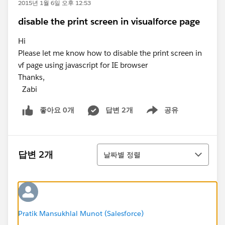
2015년 1월 6일 오후 12:53
disable the print screen in visualforce page
Hi
Please let me know how to disable the print screen in
vf page using javascript for IE browser
Thanks,
Zabi
좋아요 0개
답변 2개
공유
Show menu
정렬
답변 2개
날짜별 정렬
Pratik Mansukhlal Munot (Salesforce)