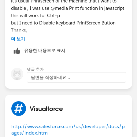
it's usual Printscreen of the machine that I want to
disable , I was use @media Print function in javascript
this will work for Ctrl+p
but I need to Disable keyboard PrintScreen Button
Thanks,
Zabi
더 보기
유용한 내용으로 표시
댓글 추가
답변을 작성하세요...
Visualforce
http://www.salesforce.com/us/developer/docs/p
ages/index.htm