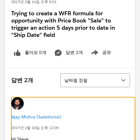
2017년 2월 14일 오후 9:01
Trying to create a WFR formula for
opportunity with Price Book "Sale" to
trigger an action 5 days prior to date in
"Ship Date" field
좋아요 0개
답변 2개
공유
Show menu
정렬
답변 2개
날짜별 정렬
Ajay Mishra (Salesforce)
2017년 2월 16일 오후 12:05
Hi Steve,