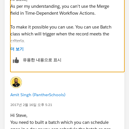
As per my understanding, you can't use the Merge
field in Time-Dependent Workflow Actions.
To make it possible you can use. You can use Batch
class which will trigger when the record meets the
criteria.
더 보기
Thanks
유용한 내용으로 표시
Ajay Mishra
Email:
mishraajay.m1@gmail.com
Amit Singh (PantherSchools)
2017년 2월 16일 오후 5:21
Hi Steve,
You need to built a batch which you can schedule