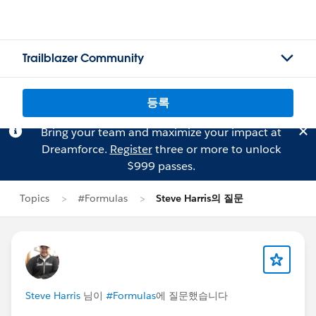
Trailblazer Community
등록
Bring your team and maximize your impact at
Dreamforce.
Register
three or more to unlock
$999 passes.
Topics
#Formulas
Steve Harris의 질문
Steve Harris
님이
#Formulas
에 질문했습니다