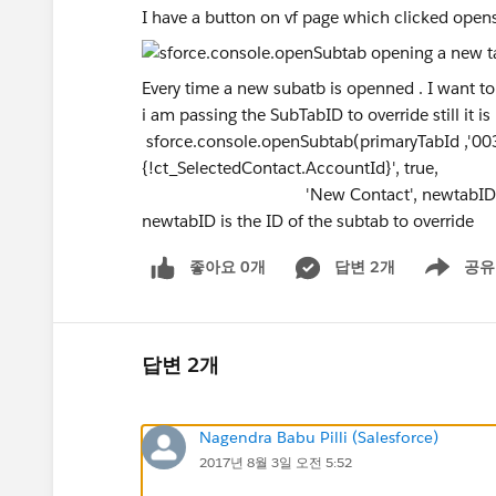
I have a button on vf page which clicked ope
Every time a new subatb is openned . I want to 
i am passing the SubTabID to override still it is 
sforce.console.openSubtab(primaryTabId ,
{!ct_SelectedContact.AccountId}', true,
'New Contact', newtabID, openS
newtabID is the ID of the subtab to override
좋아요 0개
답변 2개
공유
Show menu
답변 2개
Nagendra Babu Pilli (Salesforce)
2017년 8월 3일 오전 5:52