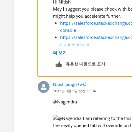
Hi Nitish
May I suggest you please check with 
might help you accelerate further.
https://salesforce.stackexchange.
console
https://salesforce.stackexchange.
cloud-console
더 보기
Hope this helps.
Thanks,
유용한 내용으로 표시
Nagendra
Nitish Singh (wk)
2017년 8월 3일 오전 11:04
@Nagendra