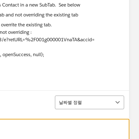
ns Contact in a new SubTab. See below
overrite the existing tab.
not overriding :
'003/e?retURL=%2F001g000001VnaTA&accid=
uccess, null);
정렬
날짜별 정렬