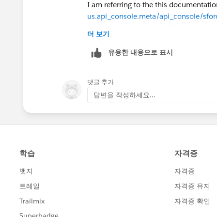
I am referring to the this documentatio
us.api_console.meta/api_console/sfo
It suggests that if I pass ID of a subta
더 보기
& not create a new tab. But I am not ab
Refer attached screenshot
유용한 내용으로 표시
댓글 추가
답변을 작성하세요...