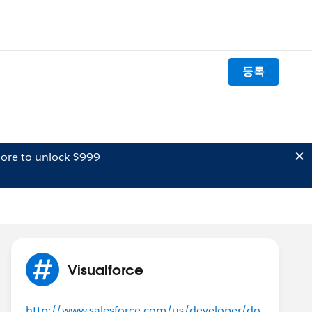
등록
ore to unlock $999
Visualforce
http://www.salesforce.com/us/developer/do