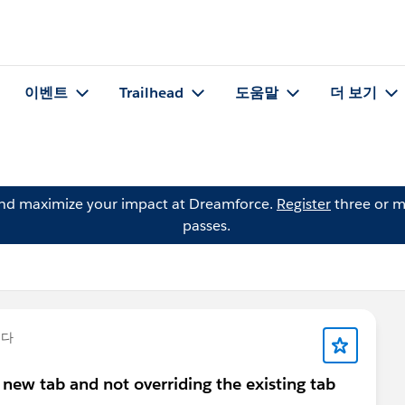
이벤트
Trailhead
도움말
더 보기
and maximize your impact at Dreamforce.
Register
three or m
passes.
니다
new tab and not overriding the existing tab