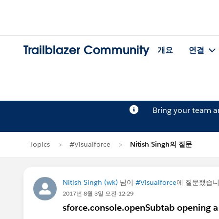
Trailblazer Community
개요
연결
Bring your team 
Topics
#Visualforce
Nitish Singh의 질문
Nitish Singh (wk)
님이
#Visualforce
에 질문했습
2017년 8월 3일 오전 12:29
sforce.console.openSubtab opening a 