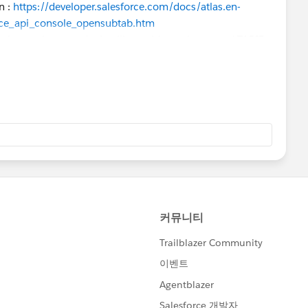
n :
https://developer.salesforce.com/docs/atlas.en-
rce_api_console_opensubtab.htm
b , the newly opened tab will override on the passed TABID
le to achieve this behaviour as it always opens a new tab.