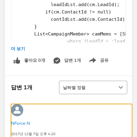
             leadIdLst.add(cm.LeadId);
           if(cm.ContactId != null)
             contIdLst.add(cm.ContactId);
       }
       List<CampaignMember> camMems = [SELEC
                   where (LeadId = :leadidLs
더 보기
       for(CampaignMember cam : camMems) {
           if(!lastCamResDateMap.containsKey
좋아요 0개
답변 1개
공유
               lastCamResDateMap.put(cam.Lea
Show menu
           if(!lastCamResDateMap.containsKey
               lastCamResDateMap.put(cam.Con
정렬
       }
답변 1개
날짜별 정렬
       for( ID leadid : leadIdLst) {
        leadLst.add(new Lead(id = leadid, La
       }
        for( ID contactid : contIdLst) {
        contLst.add(new Contact(id = contact
NForce N
       }
2017년 12월 7일 오후 4:20
       system.debug(leadLst + '_'+  contLst)