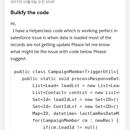
2017년 12월 6일 오전 10:05
Bulkfy the code
Hi,
I have a helperclass code which is working perfect in
salesforce issue is when data is loaded most of the
records are not getting update Please let me know
what might be the issue with code below Please
suggest.
public class CampaignMemberTriggerUtils{
   public static void processResponseDateUpd
       List<Lead> leadLst = new List<Lead>()
       List<Contact> contLst = new List<Cont
       Set<Id> leadIdLst = new Set<ID>();
       Set<Id> ContIdLst = new Set<ID>();
       Map<ID, datetime> lastCamResDateMap =
       for(CampaignMember cm : newRec) {
           if(cm.LeadId != null)