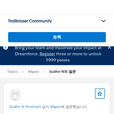
Trailblazer Community
등록
Bring your team and maximize your impact at
Dreamforce.
Register
three or more to unlock
$999 passes.
Topics
#Apex
Sudhir N의 질문
Sudhir N (Fortinet)
님이
#Apex
에 질문했습니다