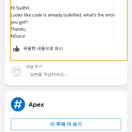
       if(!leadLst.isEmpty())
Hi Sudhir,
         update leadLst; 
Looks like code is already bulkified, what's the error
       if(!contLst.isEmpty())
you got?
         update contLst; 
Thanks,
   } 
NForce
}
유용한 내용으로 표시
Thanks
Sudhir
댓글 추가
답변을 작성하세요...
Apex
이 주제 더 보기