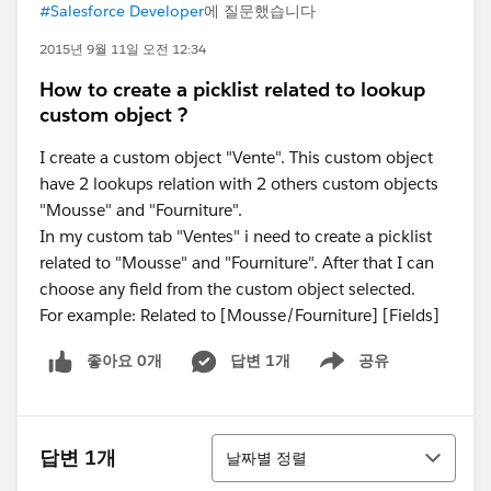
#Salesforce Developer
에 질문했습니다
2015년 9월 11일 오전 12:34
How to create a picklist related to lookup
custom object ?
I create a custom object "Vente". This custom object
have 2 lookups relation with 2 others custom objects
"Mousse" and "Fourniture".
In my custom tab "Ventes" i need to create a picklist
related to "Mousse" and "Fourniture". After that I can
choose any field from the custom object selected.
For example: Related to [Mousse/Fourniture] [Fields]
좋아요 0개
답변 1개
공유
Show menu
정렬
답변 1개
날짜별 정렬