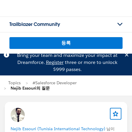
Trailblazer Community
등록
Bring your team and maximize your impact at
Dreamforce.
Register
three or more to unlock
$999 passes.
Topics
#Salesforce Developer
Nejib Essouri의 질문
Nejib Essouri (Tunisia International Technology)
님이