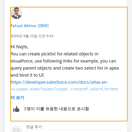
Fahad Akhtar (IBM)
2015년 9월 11일 오전 9:43
Hi Nejib,
You can create picklist for related objects in
visualforce, use following links for example, you can
query parent objects and create two select list in apex
and bind it to UI
https://developer.salesforce.com/docs/atlas.en-
us.pages.meta/pages/pages_compref_selectList.htm
Thanks,
더 보기
Fahad Akhtar
1명이 이를 유용한 내용으로 표시함
댓글 추가