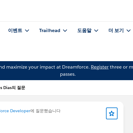
이벤트
Trailhead
도움말
더 보기
and maximize your impact at Dreamforce.
Register
three or m
passes.
es Dias의 질문
force Developer
에 질문했습니다