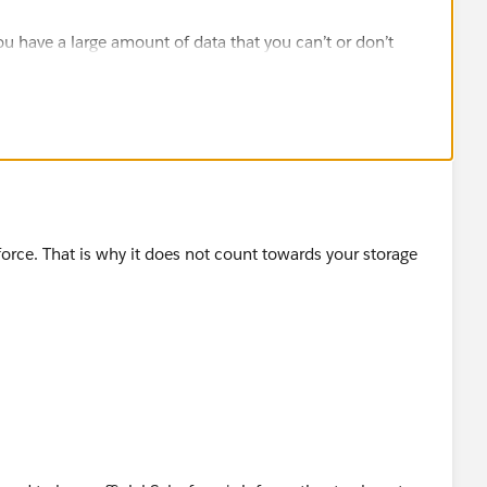
u have a large amount of data that you can’t or don’t
zation, and you only need to use a small amount of data at
sforce. That is why it does not count towards your storage