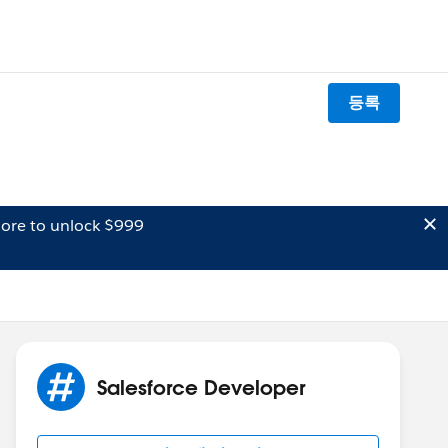
등록
ore to unlock $999
Salesforce Developer