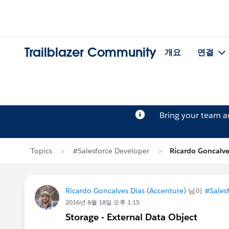
Trailblazer Community
개요
연결
Bring your team 
Topics
#Salesforce Developer
Ricardo Goncalv
Ricardo Goncalves Dias (Accenture)
님이
#Sales
2016년 8월 18일 오후 1:15
Storage - External Data Object