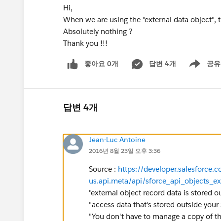
Hi,
When we are using the "external data object", t
Absolutely nothing ?
Thank you !!!
좋아요 0개
답변 4개
공유
Show menu
답변 4개
Jean-Luc Antoine
2016년 8월 23일 오후 3:36
Source :
https://developer.salesforce.
us.api.meta/api/sforce_api_objects_ex
"external object record data is stored o
"access data that's stored outside your
"You don't have to manage a copy of tha