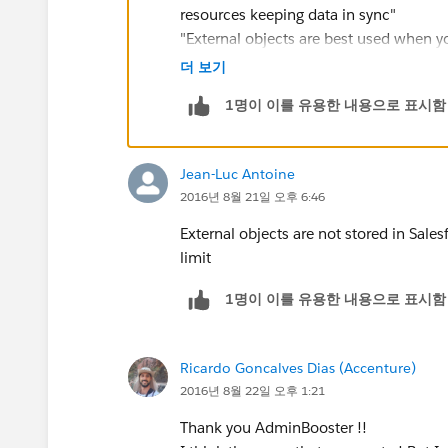
resources keeping data in sync"
"External objects are best used when yo
want to store in your Salesforce organi
더 보기
any one time."
1명이 이를 유용한 내용으로 표시함
Jean-Luc Antoine
2016년 8월 21일 오후 6:46
External objects are not stored in Sale
limit
1명이 이를 유용한 내용으로 표시함
Ricardo Goncalves Dias (Accenture)
2016년 8월 22일 오후 1:21
Thank you AdminBooster !!