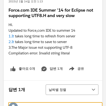
2015년 1월 14일 오전 1:13
Force.com IDE Summer '14 for Eclipse not
supporting UTF8.H and very slow
Hi.
Updated to Force,com IDE to summer 14
1.It
takes long time to refresh from server
2.It
takes long time to save to server
3.The Major issue not supporting UTF-8
Compilation error: Invalid string literal
좋아요 0개
답변 1개
공유
Show menu
정렬
답변 1개
날짜별 정렬