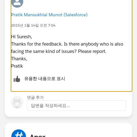
Pratik Mansukhlal Munot (Salesforce)
2015년 1월 14일 오전 7:04
Hi Suresh,
Thanks for the feedback. Is there anybody who is also
facing the same kind of issues? Please report.
Thanks,
Pratik
유용한 내용으로 표시
댓글 추가
답변을 작성하세요...
Apex