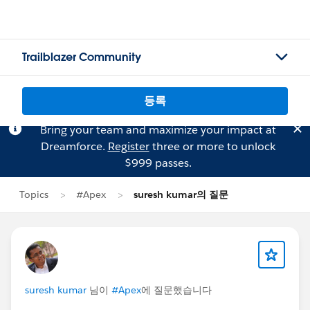
Trailblazer Community
등록
Bring your team and maximize your impact at
Dreamforce.
Register
three or more to unlock
$999 passes.
Topics
#Apex
suresh kumar의 질문
suresh kumar
님이
#Apex
에 질문했습니다