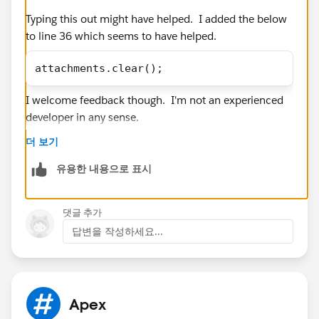
        message.setFileAttachments(attachmen
Typing this out might have helped. I added the below
                mails.add(message);
to line 36 which seems to have helped.
        }
        Messaging.sendEmail(mails);
attachments.clear();
    }
I welcome feedback though. I'm not an experienced
developer in any sense.
더 보기
유용한 내용으로 표시
댓글 추가
답변을 작성하세요...
Apex