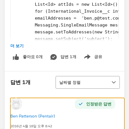
        List<Id> attIds = new List<Id>();
        for (International_Invoice__c invoic
        emailAddresses =  'ben.p@test.com';
        Messaging.SingleEmailMessage message
        message.setToAddresses(new String[]{
        message.setSubject('subject');
더 보기
        message.setHtmlBody('body' );  // If
        // Don't set the reply to, because i
좋아요 0개
답변 1개
공유
        message.setUseSignature(true);
Show menu
        message.setSaveAsActivity(true);
            for(Attachment att: [select id,b
정렬
            {
답변 1개
날짜별 정렬
                Messaging.EmailFileAttachmen
                attach.setContentType(att.Co
                attach.setFileName(att.Name)
인정받은 답변
                attach.setBody(att.body);
                attachments.add(attach);
Ben Patterson (Pentair)
                attIds.add(att.id);
2016년 4월 18일 오후 8:42
            }