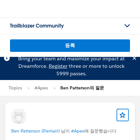
Trailblazer Community
등록
Bring your team and maximize your impact at
Dreamforce.
Register
three or more to unlock
$999 passes.
Topics
#Apex
Ben Patterson의 질문
Ben Patterson (Pentair)
님이
#Apex
에 질문했습니다