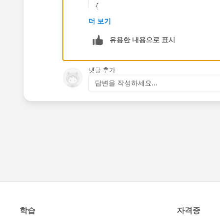
{
    String str;
더 보기
    public void m1()
유용한 내용으로 표시
    {
    	Schema.DescribeS
    	List<Schema.Chil
댓글 추가
     	for(Schema.Child
답변을 작성하세요...
     	{
     		System
            str=str+TempObj.
	    } 
     	System.debug('str 
    }
}