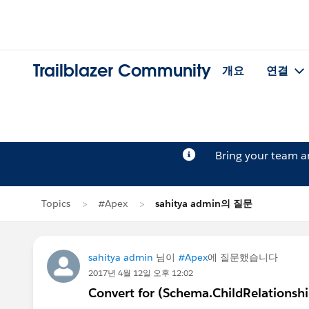
Trailblazer Community
개요
연결
Bring your team 
Topics
#Apex
sahitya admin의 질문
sahitya admin
님이
#Apex
에 질문했습니다
2017년 4월 12일 오후 12:02
Convert for (Schema.ChildRelationship