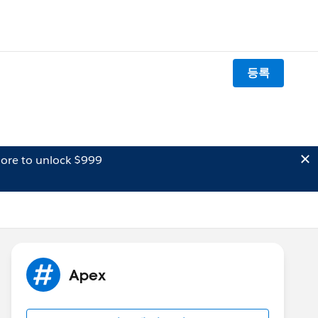
등록
ore to unlock $999
Apex