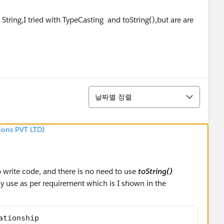
tring,I tried with TypeCasting and toString(),but are are
정렬
날짜별 정렬
ions PVT LTD)
o write code, and there is no need to use
toString()
ly use as per requirement which is I shown in the
ationship 