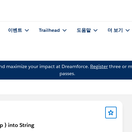
이벤트
Trailhead
도움말
더 보기
and maximize your impact at Dreamforce.
Register
three or m
passes.
 ) into String