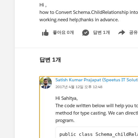
Hi ,
how to Convert Schema.ChildRelationship into S
working.need help,thanks in advance.
좋아요 0개
답변 1개
공유
Show menu
답변 1개
Satish Kumar Prajapat (Speetus IT Solut
2017년 4월 12일 오후 12:48
Hi Sahitya,
The code written below will help you t
method for type casting. We can direct
program.
public class Schema_childRel