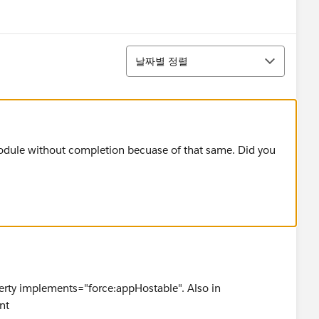
u
정렬
날짜별 정렬
 module without completion becuase of that same. Did you
erty implements="force:appHostable". Also in
nt