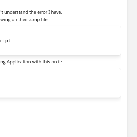
't understand the error I have.
wing on their .cmp file:
cript
ng Application with this on it:
유