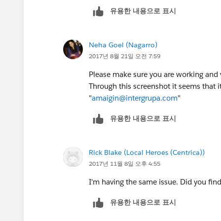
유용한 내용으로 표시
Neha Goel (Nagarro)
2017년 8월 21일 오전 7:59
Please make sure you are working and v
Through this screenshot it seems that it
"
amaigin@intergrupa.com
"
유용한 내용으로 표시
Rick Blake (Local Heroes (Centrica))
2017년 11월 8일 오후 4:55
I'm having the same issue. Did you find
유용한 내용으로 표시