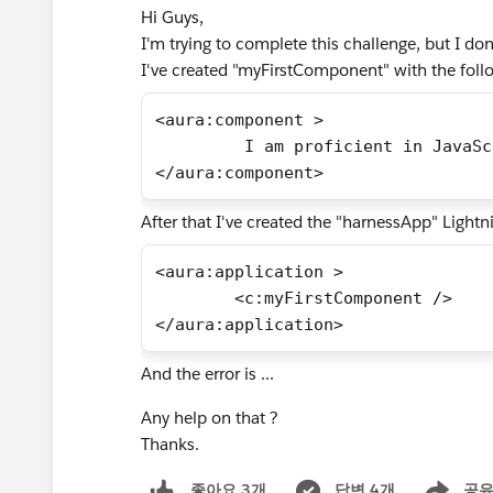
Hi Guys,
I'm trying to complete this challenge, but I don
I've created "myFirstComponent" with the follo
<aura:component >
	 I am proficient in JavaS
</aura:component>
After that I've created the "harnessApp" Lightni
<aura:application >
	<c:myFirstComponent />
</aura:application>
And the error is ...
Any help on that ?
Thanks.
답변 4개
공
좋아요 3개