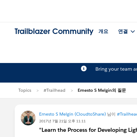
Trailblazer Community
개요
연결
Bring your team 
Topics
#Trailhead
Ernesto S Melgin의 질문
Ernesto S Melgin (CloudtoShare)
님이
#Trailhea
2017년 7월 21일 오후 11:11
"Learn the Process for Developing L