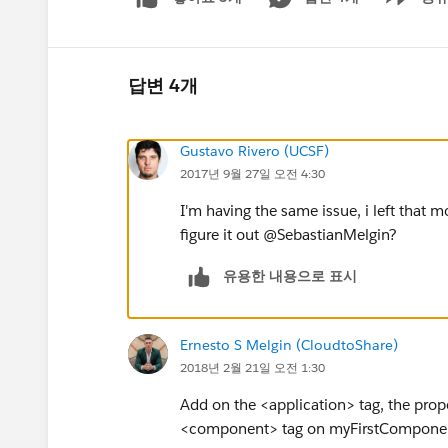
Show men
답변 4개
Gustavo Rivero (UCSF)
2017년 9월 27일 오전 4:30
I'm having the same issue, i left that
figure it out @SebastianMelgin?
유용한 내용으로 표시
Ernesto S Melgin (CloudtoShare)
2018년 2월 21일 오전 1:30
Add on the <application> tag, the prop
<component> tag on myFirstCompone