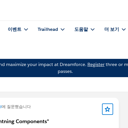
이벤트
Trailhead
도움말
더 보기
and maximize your impact at Dreamforce.
Register
three or m
passes.
d
에 질문했습니다
ightning Components"