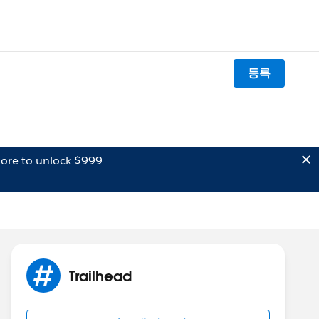
등록
ore to unlock $999
Trailhead