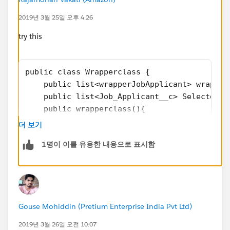
isselected=false;
2019년 3월 25일 오후 4:26
}
}
try this
}
public class Wrapperclass {
    public list<wrapperJobApplicant> wrapper
    public list<Job_Applicant__c> SelectedJo
    public wrapperclass(){
     wrapperJob_ApplicancList = new list<wra
더 보기
        for(Job_Applicant__c a:[select id,Na
1명이 이를 유용한 내용으로 표시함
           wrapperJob_ApplicancList.add(new 
        }
    }
    public void processSelected(){
          SelectedJobApplicant=new list<Job_
Gouse Mohiddin (Pretium Enterprise India Pvt Ltd)
        for(wrapperJobApplicant wrapobj: wra
            if(wrapobj.isSelected==true){
2019년 3월 26일 오전 10:07