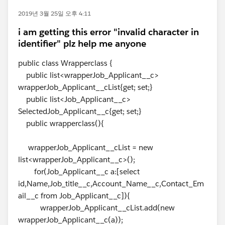
2019년 3월 25일 오후 4:11
i am getting this error "invalid character in
identifier" plz help me anyone
public class Wrapperclass {
public list<wrapperJob_Applicant__c>
wrapperJob_Applicant__cList{get; set;}
public list<Job_Applicant__c>
SelectedJob_Applicant__c{get; set;}
public wrapperclass(){
wrapperJob_Applicant__cList = new
list<wrapperJob_Applicant__c>();
for(Job_Applicant__c a:[select
id,Name,Job_title__c,Account_Name__c,Contact_Em
ail__c from Job_Applicant__c]){
wrapperJob_Applicant__cList.add(new
wrapperJob_Applicant__c(a));