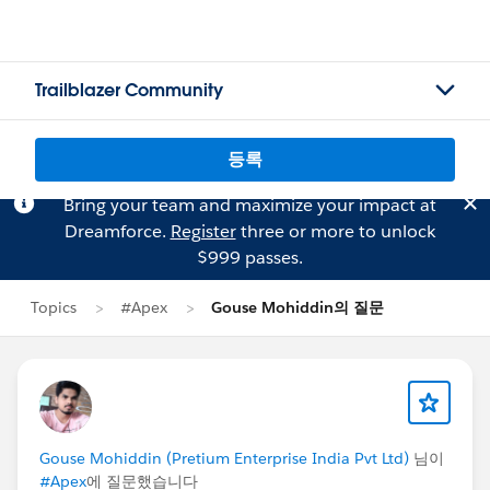
Trailblazer Community
등록
Bring your team and maximize your impact at
Dreamforce.
Register
three or more to unlock
$999 passes.
Topics
#Apex
Gouse Mohiddin의 질문
Gouse Mohiddin (Pretium Enterprise India Pvt Ltd)
님이
#Apex
에 질문했습니다