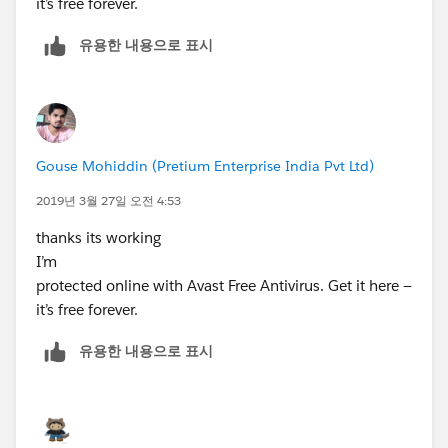
it’s free forever.
유용한 내용으로 표시
Gouse Mohiddin (Pretium Enterprise India Pvt Ltd)
2019년 3월 27일 오전 4:53
thanks its working
I’m
protected online with Avast Free Antivirus. Get it here —
it’s free forever.
유용한 내용으로 표시