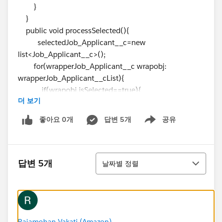
}
}
public void processSelected(){
selectedJob_Applicant__c=new
list<Job_Applicant__c>();
for(wrapperJob_Applicant__c wrapobj:
wrapperJob_Applicant__cList){
if(wrapobj.isSelected==true){
더 보기
selectedJob_Applicant__c.add(wrapobj.job);
}
좋아요 0개
답변 5개
공유
Show menu
}
}
정렬
public class wrapperJob_Applicant__c{
답변 5개
날짜별 정렬
public Job_Applicant__c job{get;set;}
public boolean isSelected{get;set;}
public
wrapperJob_Applicant__c(Job_Applicant__c a){
job=a;
Rajamohan Vakati (Amazon)