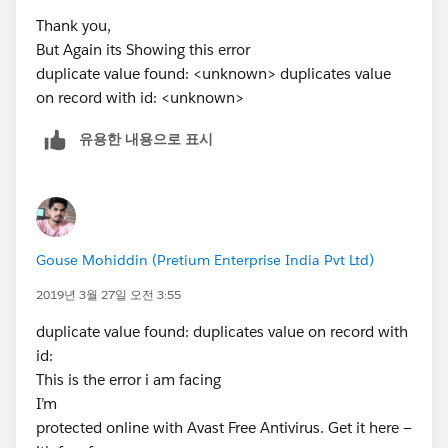
                SelectedJobApplicant.add(wra
Thank you,
            }
But Again its Showing this error
        }
duplicate value found: <unknown> duplicates value
    }
on record with id: <unknown>
    public class wrapperJobApplicant{
        public Job_Applicant__c job{get;set;
유용한 내용으로 표시
         public boolean isSelected{get;set;}
        public wrapperJobApplicant(Job_Appli
            job=a;
             isselected=false;
        }
Gouse Mohiddin (Pretium Enterprise India Pvt Ltd)
    }
}
2019년 3월 27일 오전 3:55
duplicate value found: duplicates value on record with
id:
This is the error i am facing
I’m
protected online with Avast Free Antivirus. Get it here —