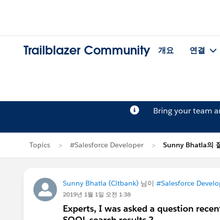
Trailblazer Community
개요
연결
Bring your team 
Topics
#Salesforce Developer
Sunny Bhatla의
Sunny Bhatla (Citbank)
님이
#Salesforce Develo
2019년 1월 1일 오전 1:38
Experts, I was asked a question recen
SOQL search results ?