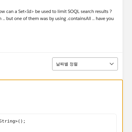
how can a Set<Id> be used to limit SOQL search results ?
n .. but one of them was by using .containsAll .. have you
정렬
날짜별 정렬
String>();