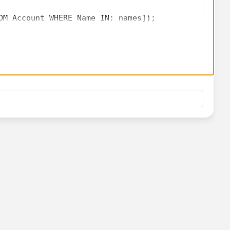
OM Account WHERE Name IN: names]);
ring>();
l From Contact]) {
lidEmail = [Select Email From Contact Where Email 