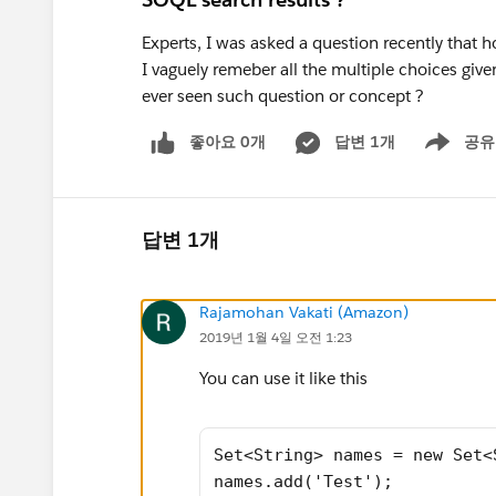
Experts, I was asked a question recently that 
I vaguely remeber all the multiple choices give
ever seen such question or concept ?
좋아요 0개
답변 1개
공유
Show menu
답변 1개
Rajamohan Vakati (Amazon)
2019년 1월 4일 오전 1:23
You can use it like this
Set<String> names = new Set<
names.add('Test');