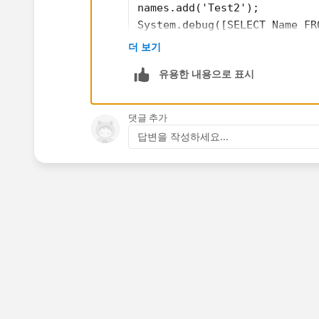
names.add('Test2');
System.debug([SELECT Name FR
더 보기
Or some think like that
유용한 내용으로 표시
SET<String> cnt = new SET<St
댓글 추가
for(Contact c : [Select Emai
답변을 작성하세요...
         cnt.add(c.Email);
}
List<Contact> contactsWithVa