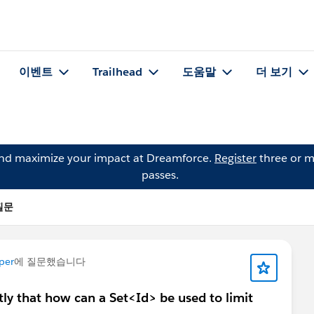
이벤트
Trailhead
도움말
더 보기
and maximize your impact at Dreamforce.
Register
three or m
passes.
 질문
per
에 질문했습니다
tly that how can a Set<Id> be used to limit