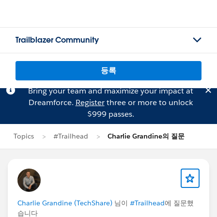
Trailblazer Community
등록
Bring your team and maximize your impact at
Dreamforce.
Register
three or more to unlock
$999 passes.
Topics
#Trailhead
Charlie Grandine의 질문
Charlie Grandine (TechShare)
님이
#Trailhead
에 질문했
습니다