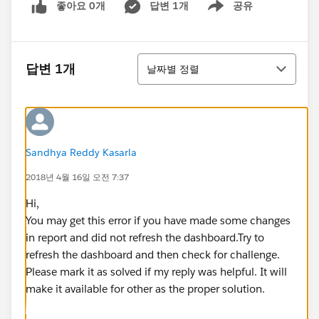
좋아요 0개
답변 1개
공유
Show menu
정렬
답변 1개
날짜별 정렬
Sandhya Reddy Kasarla
2018년 4월 16일 오전 7:37
Hi,
You may get this error if you have made some changes
in report and did not refresh the dashboard.Try to
refresh the dashboard and then check for challenge.
Please mark it as solved if my reply was helpful. It will
make it available for other as the proper solution.