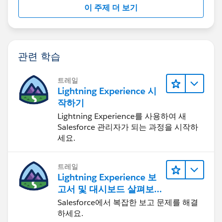
hasRecordId,forceCommunity:availableForAllPageType
이 주제 더 보기
s,force:lightningQuickAction" access="global"
controller="customSettingRRController">
<aura:handler name="init" value="{!this}" action="
{!c.myAction}" />
관련 학습
<aura:attribute name="optVal" type="List"/>
<lightning:select name="select" label="Select a
트레일
value">
Lightning Experience 시
<option value="">-- None --</option>
작하기
<aura:iteration items="{!v.optVal}" var="op">
Lightning Experience를 사용하여 새
<option value="{!op.stage__c}" text="
Salesforce 관리자가 되는 과정을 시작하
{!op.stage__c}"></option>
세요.
</aura:iteration>
</lightning:select>
트레일
Lightning Experience 보
</aura:component>
고서 및 대시보드 살펴보
-----
기
Salesforce에서 복잡한 보고 문제를 해결
({
하세요.
myAction : function(component, event, helper) {