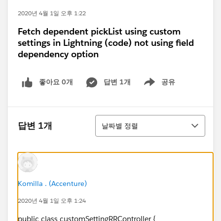
2020년 4월 1일 오후 1:22
Fetch dependent pickList using custom
settings in Lightning (code) not using field
dependency option
좋아요 0개
답변 1개
공유
Show menu
정렬
답변 1개
날짜별 정렬
Komilla . (Accenture)
2020년 4월 1일 오후 1:24
public class customSettingRRController {