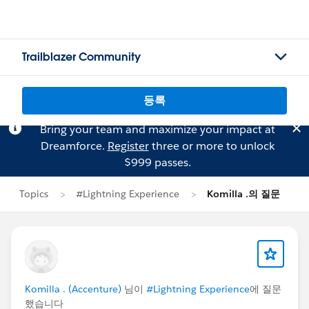
Trailblazer Community
등록
Bring your team and maximize your impact at
Dreamforce.
Register
three or more to unlock
$999 passes.
Topics
#Lightning Experience
Komilla .의 질문
Komilla . (Accenture)
님이
#Lightning Experience
에 질문
했습니다