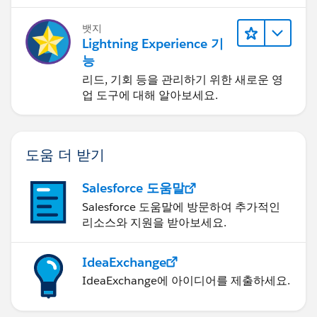
//get state when country populated- start
뱃지
Lightning Experience 기
var optionValue =
능
component.get("c.getListSettings");
optionValue.setCallback(this, function(a) {
리드, 기회 등을 관리하기 위한 새로운 영
업 도구에 대해 알아보세요.
component.set("v.optVal",a.getReturnValue());
});
도움 더 받기
$A.enqueueAction(optionValue);
// end
Salesforce 도움말
}
Salesforce 도움말에 방문하여 추가적인
})
리소스와 지원을 받아보세요.
This code is for Controlling PickList which has values
Weekly,Monthly but that is also not showing in list...
IdeaExchange
IdeaExchange에 아이디어를 제출하세요.