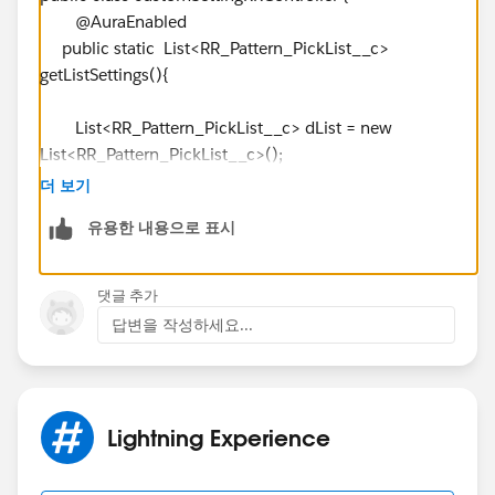
@AuraEnabled
public static List<RR_Pattern_PickList__c>
getListSettings(){
List<RR_Pattern_PickList__c> dList = new
List<RR_Pattern_PickList__c>();
dList = RR_Pattern_PickList__c.getall().values();
더 보기
String Week = dList[0].Weekly__c;
유용한 내용으로 표시
system.debug('dList--'+dList);
return dList;
댓글 추가
}
답변을 작성하세요...
}
---
<aura:component
Lightning Experience
implements="force:appHostable,flexipage:availableFor
AllPageTypes,flexipage:availableForRecordHome,force: