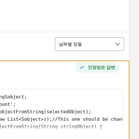
유
u
정렬
날짜별 정렬
인정받은 답변
ngSobject;
ount';
objectFromString(selectedObject);
ew List<Sobject>();//This one should be change I g
jectFromString(String stringObject) {
ctType> obj = Schema.getGlobalDescribe(); 