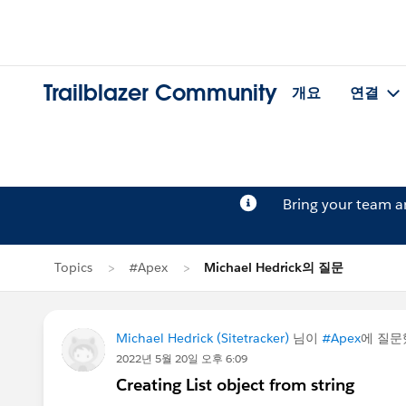
Trailblazer Community
개요
연결
Bring your team 
Topics
#Apex
Michael Hedrick의 질문
Michael Hedrick (Sitetracker)
님이
#Apex
에 질
2022년 5월 20일 오후 6:09
Creating List object from string