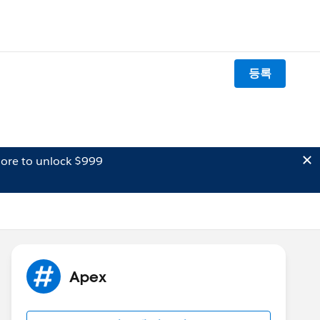
등록
ore to unlock $999
Apex