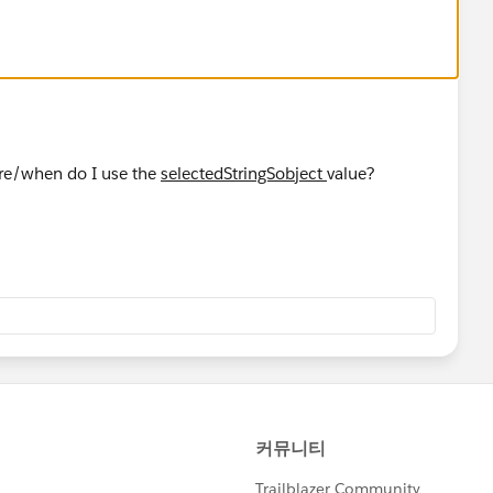
obj.get(stringObject);
ewSobject();
ere/when do I use the
selectedStringSobject
value?