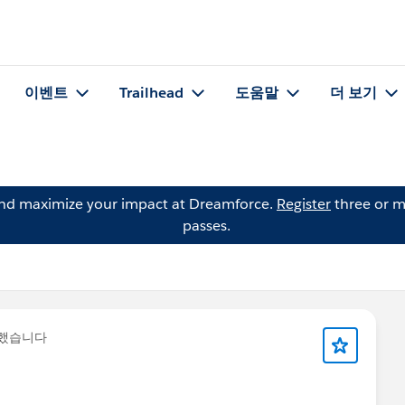
이벤트
Trailhead
도움말
더 보기
and maximize your impact at Dreamforce.
Register
three or m
passes.
문했습니다