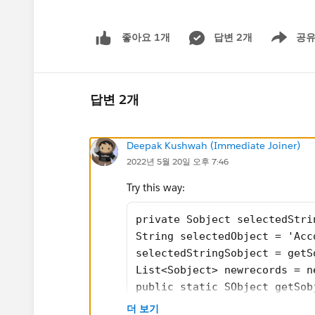
답변 2개
공
좋아요 1개
Show men
답변 2개
Deepak Kushwah (Immediate Joiner)
2022년 5월 20일 오후 7:46
Try this way:
private Sobject selectedStri
String selectedObject = 'Acc
selectedStringSobject = getS
List<Sobject> newrecords = n
public static SObject getSob
    Map<String, Schema.SObje
더 보기