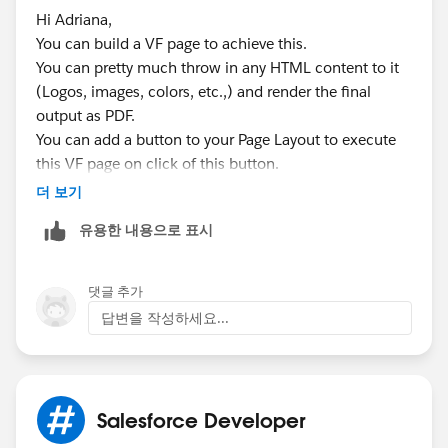
Hi Adriana,
You can build a VF page to achieve this.
You can pretty much throw in any HTML content to it
(Logos, images, colors, etc.,) and render the final
output as PDF.
You can add a button to your Page Layout to execute
this VF page on click of this button.
Let me know if you need any more information.
더 보기
유용한 내용으로 표시
댓글 추가
답변을 작성하세요...
Salesforce Developer