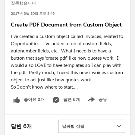
질문했습니다
2017년 3월 10일 오후 8:49
Create PDF Document from Custom Object
I've created a custom object called Invoices, related to
Opportunities. I've added a ton of custom fields,
autonumber fields, etc. What I need is to have a
button that says 'create pdf' like how quotes work. I
would also LOVE to have templates so I can play with
the pdf. Pretty much, I need this new invoices custom
object to act just like how quotes work....
So I don't know where to start....
좋아요 0개
답변 6개
공유
Show menu
정렬
답변 6개
날짜별 정렬