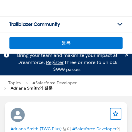
Trailblazer Community
등록
Bring your team and maximize your impact at
Dreamforce.
Register
three or more to unlock
$999 passes.
Topics
#Salesforce Developer
Adriana Smith의 질문
Adriana Smith (TWG Plus)
님이
#Salesforce Developer
에