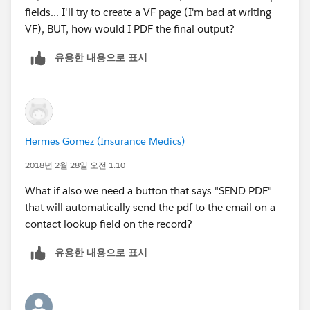
fields... I'll try to create a VF page (I'm bad at writing
VF), BUT, how would I PDF the final output?
유용한 내용으로 표시
Hermes Gomez (Insurance Medics)
2018년 2월 28일 오전 1:10
What if also we need a button that says "SEND PDF"
that will automatically send the pdf to the email on a
contact lookup field on the record?
유용한 내용으로 표시