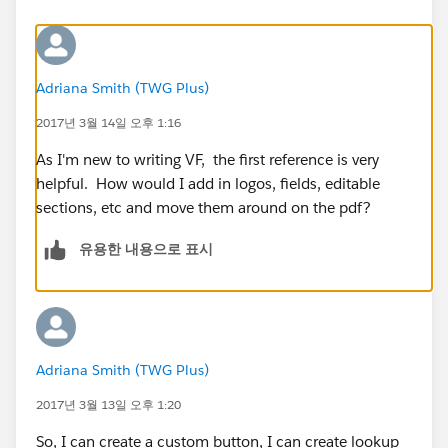
Adriana Smith (TWG Plus)
2017년 3월 14일 오후 1:16
As I'm new to writing VF, the first reference is very
helpful. How would I add in logos, fields, editable
sections, etc and move them around on the pdf?
유용한 내용으로 표시
Adriana Smith (TWG Plus)
2017년 3월 13일 오후 1:20
So, I can create a custom button, I can create lookup