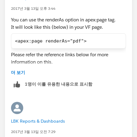
2017년 3월 13일 오후 3:44
You can use the renderAs option in apex:page tag.
It will look like this (below) in your VF page.
<apex:page renderAs="pdf">
Please refer the reference links below for more
information on this.
https://help.salesforce.com/articleView?
더 보기
id=000004706&type=1
https://developer.salesforce.com/docs/atlas.en-
1명이 이를 유용한 내용으로 표시함
us.pages.meta/pages/pages_quick_start_renderas_pd
f.htm
Let me know if this helps.
LBK Reports & Dashboards
2017년 3월 13일 오전 7:29