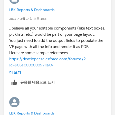
LBK Reports & Dashboards
2017년 3월 14일 오후 1:53
I believe all your editable components (like text boxes,
picklists, etc.) would be part of your page layout.
You just need to add the output fields to populate the
VF page with all the info and render it as PDF.
Here are some sample references.
https://developer.salesforce.com/forums/?
id=906F000000097liIAA
https://www.interactiveties.com/blog/2015/render-
더 보기
visualforce-pdf.php
유용한 내용으로 표시
LBK Reports & Dashboards