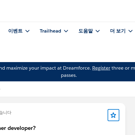
이벤트
Trailhead
도움말
더 보기
and maximize your impact at Dreamforce.
Register
three or m
passes.
문
습니다
her developer?