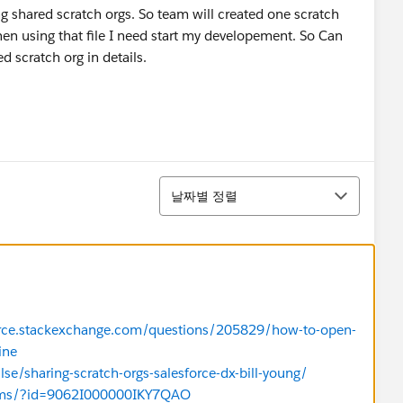
g shared scratch orgs. So team will created one scratch
hen using that file I need start my developement. So Can
d scratch org in details.
정렬
날짜별 정렬
force.stackexchange.com/questions/205829/how-to-open-
ine
e/sharing-scratch-orgs-salesforce-dx-bill-young/
orums/?id=9062I000000IKY7QAO