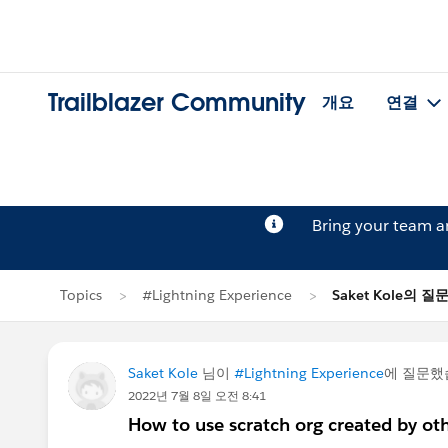
Trailblazer Community
개요
연결
Bring your team 
Topics
#Lightning Experience
Saket Kole의 질
Saket Kole
님이
#Lightning Experience
에 질문했
2022년 7월 8일 오전 8:41
How to use scratch org created by ot