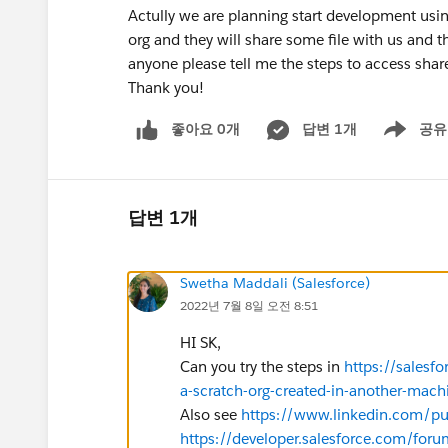
Actully we are planning start development usin
org and they will share some file with us and t
anyone please tell me the steps to access share
Thank you!
좋아요 0개
답변 1개
공유
Show menu
답변 1개
Swetha Maddali (Salesforce)
2022년 7월 8일 오전 8:51
HI SK,
Can you try the steps in
https://sales
a-scratch-org-created-in-another-mach
Also see
https://www.linkedin.com/puls
https://developer.salesforce.com/f