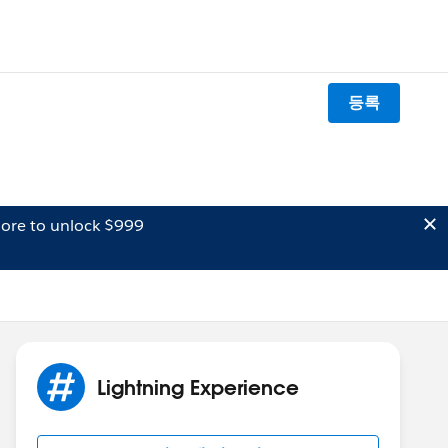
등록
ore to unlock $999
Lightning Experience