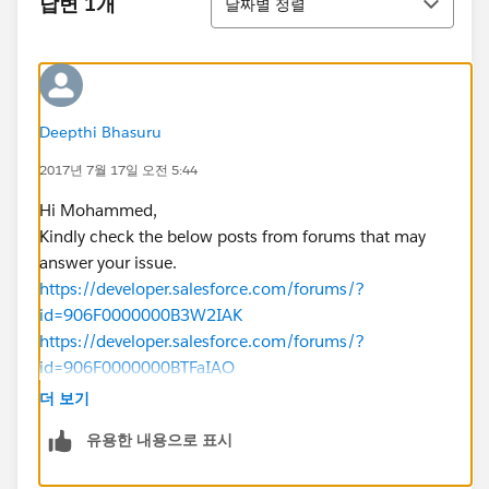
답변 1개
날짜별 정렬
Deepthi Bhasuru
2017년 7월 17일 오전 5:44
Hi Mohammed,
Kindly check the below posts from forums that may
answer your issue.
https://developer.salesforce.com/forums/?
id=906F0000000B3W2IAK
https://developer.salesforce.com/forums/?
id=906F0000000BTFaIAO
https://developer.salesforce.com/forums/?
더 보기
id=906F0000000BMD5IAO
유용한 내용으로 표시
https://developer.salesforce.com/forums/?
id=906F0000000BJlRIAW