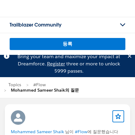
Trailblazer Community
등록
Bring your team and maximize your impact at
Dreamforce.
Register
three or more to unlock
$999 passes.
Topics
#Flow
Mohammed Sameer Shaik의 질문
Mohammed Sameer Shaik
님이
#Flow
에 질문했습니다