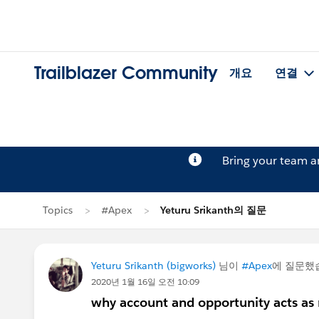
Trailblazer Community
개요
연결
Bring your team 
Topics
#Apex
Yeturu Srikanth의 질문
Yeturu Srikanth (bigworks)
님이
#Apex
에 질문했
2020년 1월 16일 오전 10:09
why account and opportunity acts as 