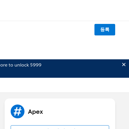
등록
ore to unlock $999
Apex