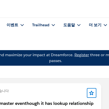
이벤트
Trailhead
도움말
더 보기
and maximize your impact at Dreamforce.
Register
three or m
passes.
습니다
master eventhough it has lookup relationship